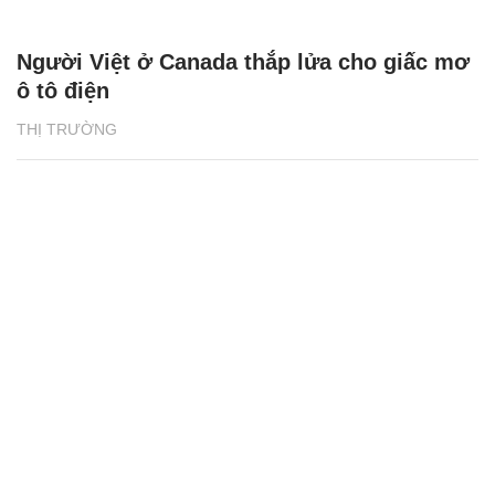
Người Việt ở Canada thắp lửa cho giấc mơ
ô tô điện
THỊ TRƯỜNG