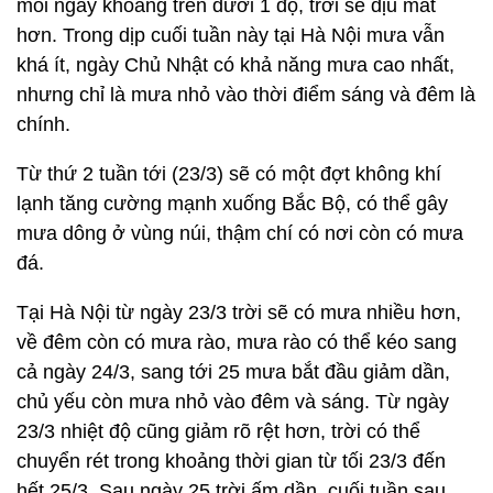
mỗi ngày khoảng trên dưới 1 độ, trời sẽ dịu mát
hơn. Trong dịp cuối tuần này tại Hà Nội mưa vẫn
khá ít, ngày Chủ Nhật có khả năng mưa cao nhất,
nhưng chỉ là mưa nhỏ vào thời điểm sáng và đêm là
chính.
Từ thứ 2 tuần tới (23/3) sẽ có một đợt không khí
lạnh tăng cường mạnh xuống Bắc Bộ, có thể gây
mưa dông ở vùng núi, thậm chí có nơi còn có mưa
đá.
Tại Hà Nội từ ngày 23/3 trời sẽ có mưa nhiều hơn,
về đêm còn có mưa rào, mưa rào có thể kéo sang
cả ngày 24/3, sang tới 25 mưa bắt đầu giảm dần,
chủ yếu còn mưa nhỏ vào đêm và sáng. Từ ngày
23/3 nhiệt độ cũng giảm rõ rệt hơn, trời có thể
chuyển rét trong khoảng thời gian từ tối 23/3 đến
hết 25/3. Sau ngày 25 trời ấm dần, cuối tuần sau