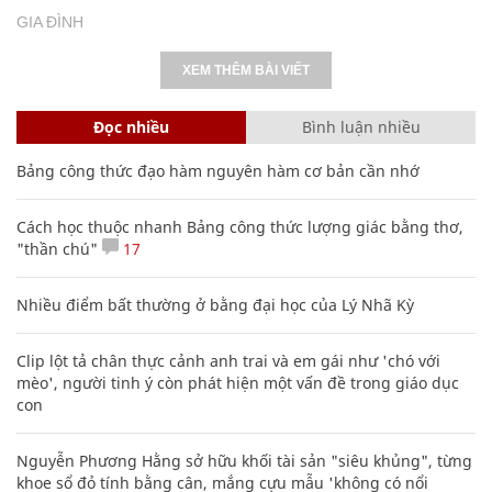
GIA ĐÌNH
XEM THÊM BÀI VIẾT
Đọc nhiều
Bình luận nhiều
Bảng công thức đạo hàm nguyên hàm cơ bản cần nhớ
Cách học thuộc nhanh Bảng công thức lượng giác bằng thơ,
"thần chú"
17
Nhiều điểm bất thường ở bằng đại học của Lý Nhã Kỳ
Clip lột tả chân thực cảnh anh trai và em gái như 'chó với
mèo', người tinh ý còn phát hiện một vấn đề trong giáo dục
con
Nguyễn Phương Hằng sở hữu khối tài sản "siêu khủng", từng
khoe sổ đỏ tính bằng cân, mắng cựu mẫu 'không có nổi