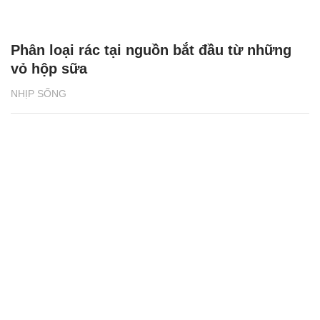
Phân loại rác tại nguồn bắt đầu từ những
vỏ hộp sữa
NHỊP SỐNG