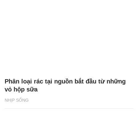
Phân loại rác tại nguồn bắt đầu từ những
vỏ hộp sữa
NHỊP SỐNG