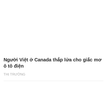
Người Việt ở Canada thắp lửa cho giấc mơ
ô tô điện
THỊ TRƯỜNG