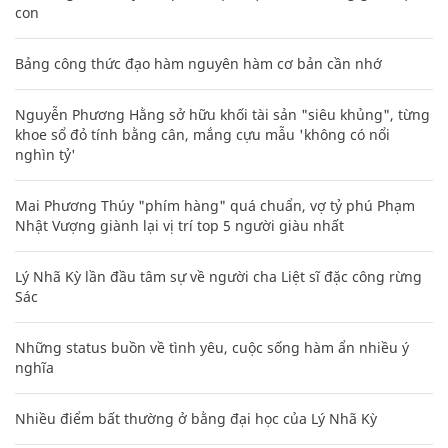
con
Bảng công thức đạo hàm nguyên hàm cơ bản cần nhớ
Nguyễn Phương Hằng sở hữu khối tài sản "siêu khủng", từng
khoe sổ đỏ tính bằng cân, mắng cựu mẫu 'không có nổi
nghìn tỷ'
Mai Phương Thúy "phím hàng" quá chuẩn, vợ tỷ phú Phạm
Nhật Vượng giành lại vị trí top 5 người giàu nhất
Lý Nhã Kỳ lần đầu tâm sự về người cha Liệt sĩ đặc công rừng
Sác
Những status buồn về tình yêu, cuộc sống hàm ẩn nhiều ý
nghĩa
Nhiều điểm bất thường ở bằng đại học của Lý Nhã Kỳ