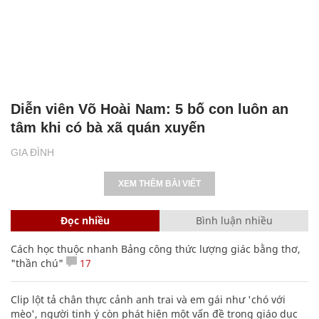
Diễn viên Võ Hoài Nam: 5 bố con luôn an
tâm khi có bà xã quán xuyến
GIA ĐÌNH
XEM THÊM BÀI VIẾT
Đọc nhiều
Bình luận nhiều
Cách học thuộc nhanh Bảng công thức lượng giác bằng thơ,
"thần chú"
17
Clip lột tả chân thực cảnh anh trai và em gái như 'chó với
mèo', người tinh ý còn phát hiện một vấn đề trong giáo dục