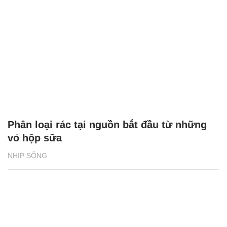
Phân loại rác tại nguồn bắt đầu từ những
vỏ hộp sữa
NHỊP SỐNG