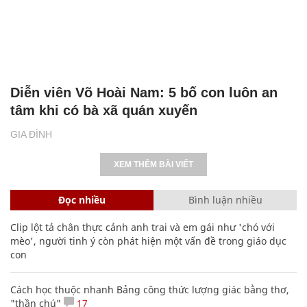
Diễn viên Võ Hoài Nam: 5 bố con luôn an
tâm khi có bà xã quán xuyến
GIA ĐÌNH
XEM THÊM BÀI VIẾT
Đọc nhiều
Bình luận nhiều
Clip lột tả chân thực cảnh anh trai và em gái như 'chó với
mèo', người tinh ý còn phát hiện một vấn đề trong giáo dục
con
Cách học thuộc nhanh Bảng công thức lượng giác bằng thơ,
"thần chú"
17