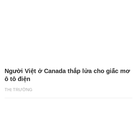
Người Việt ở Canada thắp lửa cho giấc mơ
ô tô điện
THỊ TRƯỜNG