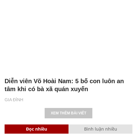
Diễn viên Võ Hoài Nam: 5 bố con luôn an
tâm khi có bà xã quán xuyến
GIA ĐÌNH
XEM THÊM BÀI VIẾT
Đọc nhiều
Bình luận nhiều