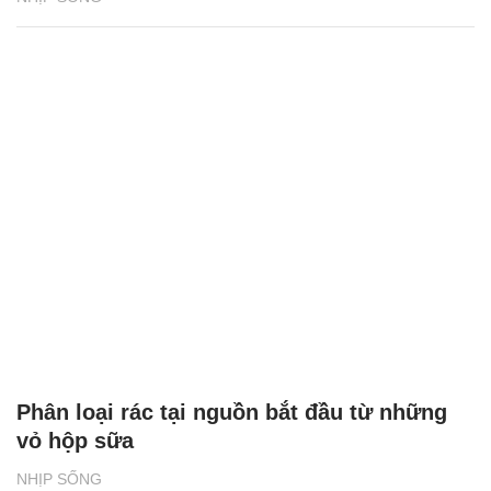
Phân loại rác tại nguồn bắt đầu từ những
vỏ hộp sữa
NHỊP SỐNG