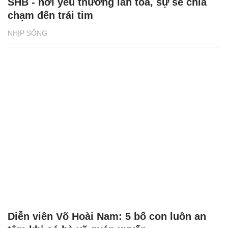
SHB - nơi yêu thương lan tỏa, sự sẻ chia
chạm đến trái tim
NHỊP SỐNG
Diễn viên Võ Hoài Nam: 5 bố con luôn an