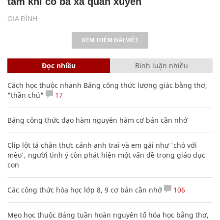
tâm khi có bà xã quán xuyến
GIA ĐÌNH
XEM THÊM BÀI VIẾT
Đọc nhiều
Bình luận nhiều
Cách học thuộc nhanh Bảng công thức lượng giác bằng thơ,
"thần chú"
17
Bảng công thức đạo hàm nguyên hàm cơ bản cần nhớ
Clip lột tả chân thực cảnh anh trai và em gái như 'chó với
mèo', người tinh ý còn phát hiện một vấn đề trong giáo dục
con
Các công thức hóa học lớp 8, 9 cơ bản cần nhớ
106
Mẹo học thuộc Bảng tuần hoàn nguyên tố hóa học bằng thơ,