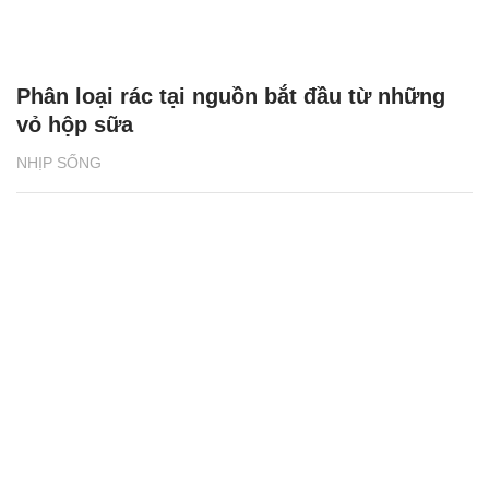
Phân loại rác tại nguồn bắt đầu từ những
vỏ hộp sữa
NHỊP SỐNG