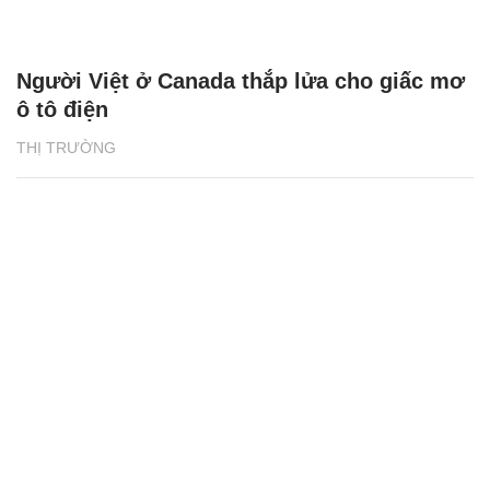
Người Việt ở Canada thắp lửa cho giấc mơ
ô tô điện
THỊ TRƯỜNG