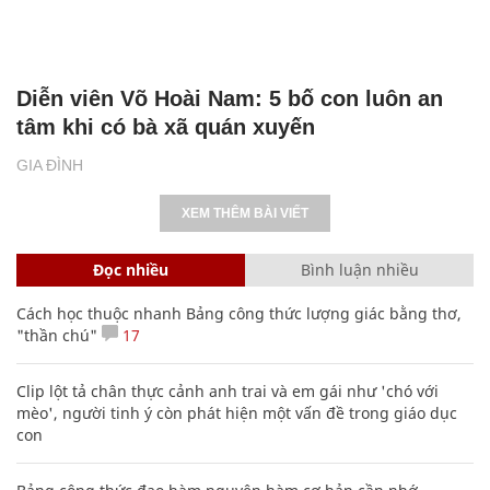
Diễn viên Võ Hoài Nam: 5 bố con luôn an
tâm khi có bà xã quán xuyến
GIA ĐÌNH
XEM THÊM BÀI VIẾT
Đọc nhiều
Bình luận nhiều
Cách học thuộc nhanh Bảng công thức lượng giác bằng thơ,
"thần chú"
17
Clip lột tả chân thực cảnh anh trai và em gái như 'chó với
mèo', người tinh ý còn phát hiện một vấn đề trong giáo dục
con