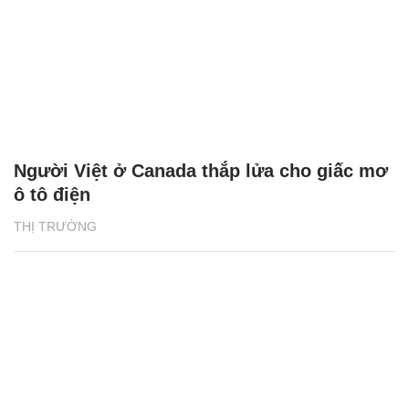
Người Việt ở Canada thắp lửa cho giấc mơ
ô tô điện
THỊ TRƯỜNG