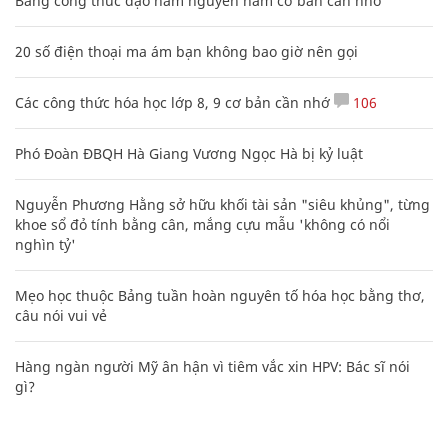
Bảng công thức đạo hàm nguyên hàm cơ bản cần nhớ
20 số điện thoại ma ám bạn không bao giờ nên gọi
Các công thức hóa học lớp 8, 9 cơ bản cần nhớ
106
Phó Đoàn ĐBQH Hà Giang Vương Ngọc Hà bị kỷ luật
Nguyễn Phương Hằng sở hữu khối tài sản "siêu khủng", từng
khoe sổ đỏ tính bằng cân, mắng cựu mẫu 'không có nổi
nghìn tỷ'
Mẹo học thuộc Bảng tuần hoàn nguyên tố hóa học bằng thơ,
câu nói vui vẻ
Hàng ngàn người Mỹ ân hận vì tiêm vắc xin HPV: Bác sĩ nói
gì?