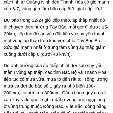
các tỉnh từ Quảng Ninh đến Thanh Hóa có gió mạnh
cấp 6-7, vùng gần tâm bão cấp 8-9, giật cấp 10-11.
Dự báo trong 12-24 giờ tiếp theo, áp thấp nhiệt đới
di chuyển theo hướng Tây Bắc, mỗi giờ đi được 15-
20km, tiếp tục đi sâu vào đất liền và suy yếu thành
một vùng áp thấp trên khu vực phía Tây Bắc Bộ.
Sức gió mạnh nhất ở trung tâm vùng áp thấp giảm
xuống dưới cấp 6 (dưới 40 km/h).
Do ảnh hưởng của áp thấp nhiệt đới sau suy yếu
thành vùng áp thấp, các tỉnh Bắc Bộ và Thanh Hóa
tiếp tục có mưa vừa, mưa to đến rất to. Tổng lượng
mưa cả đợt do bão số 1 gây ra phổ biến 100-
200mm, có nơi trên 300mm. Cảnh báo nguy cơ rất
cao xảy ra lũ quét, sạt lở đất ở vùng núi, ngập úng
ở vùng trũng thuộc Đông Bắc, Việt Bắc, đồng bằng