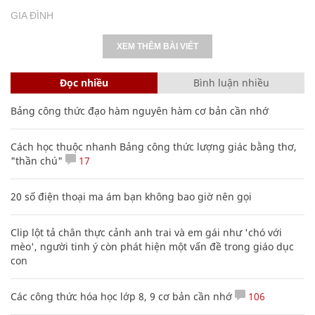
GIA ĐÌNH
XEM THÊM BÀI VIẾT
Đọc nhiều
Bình luận nhiều
Bảng công thức đạo hàm nguyên hàm cơ bản cần nhớ
Cách học thuộc nhanh Bảng công thức lượng giác bằng thơ,
"thần chú"
17
20 số điện thoại ma ám bạn không bao giờ nên gọi
Clip lột tả chân thực cảnh anh trai và em gái như 'chó với
mèo', người tinh ý còn phát hiện một vấn đề trong giáo dục
con
Các công thức hóa học lớp 8, 9 cơ bản cần nhớ
106