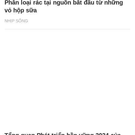
Phân loại rác tại nguồn bắt đầu từ những
vỏ hộp sữa
NHỊP SỐNG