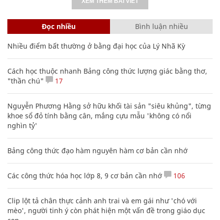
XEM THÊM BÀI VIẾT
Đọc nhiều
Bình luận nhiều
Nhiều điểm bất thường ở bằng đại học của Lý Nhã Kỳ
Cách học thuộc nhanh Bảng công thức lượng giác bằng thơ,
"thần chú"
17
Nguyễn Phương Hằng sở hữu khối tài sản "siêu khủng", từng
khoe sổ đỏ tính bằng cân, mắng cựu mẫu 'không có nổi
nghìn tỷ'
Bảng công thức đạo hàm nguyên hàm cơ bản cần nhớ
Các công thức hóa học lớp 8, 9 cơ bản cần nhớ
106
Clip lột tả chân thực cảnh anh trai và em gái như 'chó với
mèo', người tinh ý còn phát hiện một vấn đề trong giáo dục