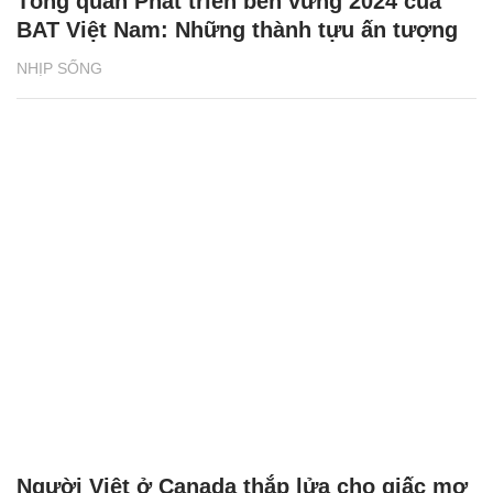
Tổng quan Phát triển bền vững 2024 của
BAT Việt Nam: Những thành tựu ấn tượng
NHỊP SỐNG
Người Việt ở Canada thắp lửa cho giấc mơ