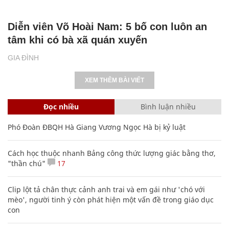
Diễn viên Võ Hoài Nam: 5 bố con luôn an
tâm khi có bà xã quán xuyến
GIA ĐÌNH
XEM THÊM BÀI VIẾT
Đọc nhiều
Bình luận nhiều
Phó Đoàn ĐBQH Hà Giang Vương Ngọc Hà bị kỷ luật
Cách học thuộc nhanh Bảng công thức lượng giác bằng thơ,
"thần chú"
17
Clip lột tả chân thực cảnh anh trai và em gái như 'chó với
mèo', người tinh ý còn phát hiện một vấn đề trong giáo dục
con