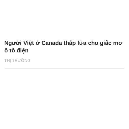
Người Việt ở Canada thắp lửa cho giấc mơ
ô tô điện
THỊ TRƯỜNG