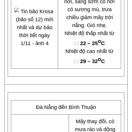
nơi, sáng sớm có nơi
có sương mù, trưa
chiều giảm mây trời
nắng. Gió nhẹ.
Nhiệt độ thấp nhất từ
o
: :
22 – 25
C
Nhiệt độ cao nhất từ
o
: :
29 – 32
C
Đà Nẵng đến Bình Thuận
Mây thay đổi, có
mưa rào và dông