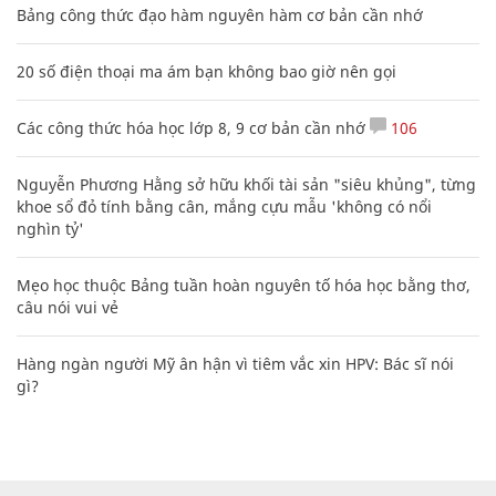
Bảng công thức đạo hàm nguyên hàm cơ bản cần nhớ
20 số điện thoại ma ám bạn không bao giờ nên gọi
Các công thức hóa học lớp 8, 9 cơ bản cần nhớ
106
Nguyễn Phương Hằng sở hữu khối tài sản "siêu khủng", từng
khoe sổ đỏ tính bằng cân, mắng cựu mẫu 'không có nổi
nghìn tỷ'
Mẹo học thuộc Bảng tuần hoàn nguyên tố hóa học bằng thơ,
câu nói vui vẻ
Hàng ngàn người Mỹ ân hận vì tiêm vắc xin HPV: Bác sĩ nói
gì?