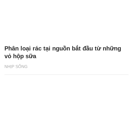
Phân loại rác tại nguồn bắt đầu từ những
vỏ hộp sữa
NHỊP SỐNG