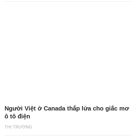
Người Việt ở Canada thắp lửa cho giấc mơ
ô tô điện
THỊ TRƯỜNG