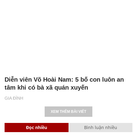
Diễn viên Võ Hoài Nam: 5 bố con luôn an
tâm khi có bà xã quán xuyến
GIA ĐÌNH
XEM THÊM BÀI VIẾT
Đọc nhiều
Bình luận nhiều