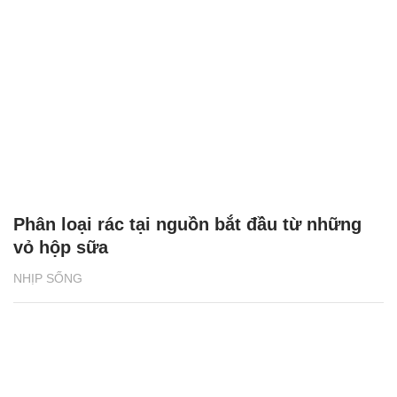
Phân loại rác tại nguồn bắt đầu từ những
vỏ hộp sữa
NHỊP SỐNG