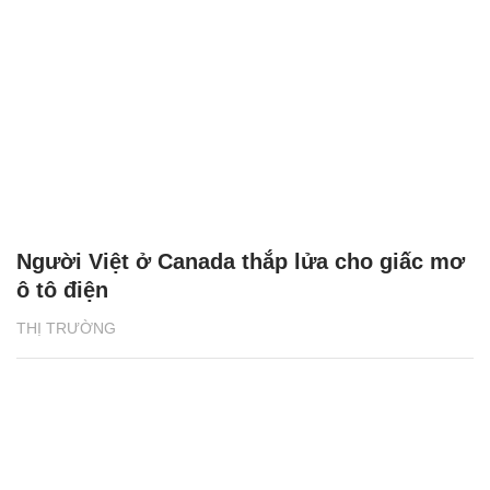
Người Việt ở Canada thắp lửa cho giấc mơ
ô tô điện
THỊ TRƯỜNG