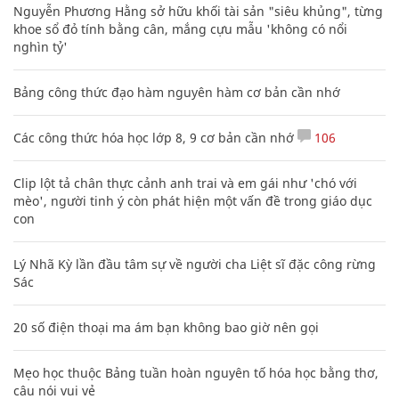
Nguyễn Phương Hằng sở hữu khối tài sản "siêu khủng", từng
khoe sổ đỏ tính bằng cân, mắng cựu mẫu 'không có nổi
nghìn tỷ'
Bảng công thức đạo hàm nguyên hàm cơ bản cần nhớ
Các công thức hóa học lớp 8, 9 cơ bản cần nhớ
106
Clip lột tả chân thực cảnh anh trai và em gái như 'chó với
mèo', người tinh ý còn phát hiện một vấn đề trong giáo dục
con
Lý Nhã Kỳ lần đầu tâm sự về người cha Liệt sĩ đặc công rừng
Sác
20 số điện thoại ma ám bạn không bao giờ nên gọi
Mẹo học thuộc Bảng tuần hoàn nguyên tố hóa học bằng thơ,
câu nói vui vẻ