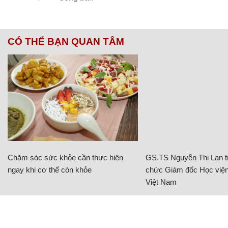
CÓ THỂ BẠN QUAN TÂM
Chăm sóc sức khỏe cần thực hiện
GS.TS Nguyễn Thị Lan ti
ngay khi cơ thể còn khỏe
chức Giám đốc Học viện
Việt Nam