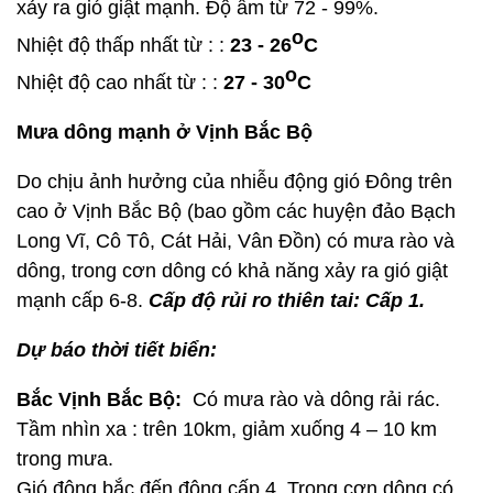
xảy ra gió giật mạnh. Độ ẩm từ 72 - 99%.
o
Nhiệt độ thấp nhất từ : :
23 - 26
C
o
Nhiệt độ cao nhất từ : :
27 - 30
C
Mưa dông mạnh ở Vịnh Bắc Bộ
Do chịu ảnh hưởng của nhiễu động gió Đông trên
cao ở Vịnh Bắc Bộ (bao gồm các huyện đảo Bạch
Long Vĩ, Cô Tô, Cát Hải, Vân Đồn) có mưa rào và
dông, trong cơn dông có khả năng xảy ra gió giật
mạnh cấp 6-8.
Cấp độ rủi ro thiên tai: Cấp 1.
Dự báo thời tiết biển:
Bắc Vịnh Bắc Bộ:
Có mưa rào và dông rải rác.
Tầm nhìn xa : trên 10km, giảm xuống 4 – 10 km
trong mưa.
Gió đông bắc đến đông cấp 4. Trong cơn dông có