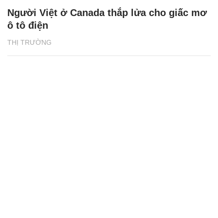
Người Việt ở Canada thắp lửa cho giấc mơ
ô tô điện
THỊ TRƯỜNG