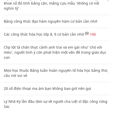
khoe sổ đỏ tính bằng cân, mắng cựu mẫu 'không có nổi
nghìn tỷ'
Bảng công thức đạo hàm nguyên hàm cơ bản cần nhớ
Các công thức hóa học lớp 8, 9 cơ bản cần nhớ
106
Clip lột tả chân thực cảnh anh trai và em gái như 'chó với
mèo', người tinh ý còn phát hiện một vấn đề trong giáo dục
con
Mẹo học thuộc Bảng tuần hoàn nguyên tố hóa học bằng thơ,
câu nói vui vẻ
20 số điện thoại ma ám bạn không bao giờ nên gọi
Lý Nhã Kỳ lần đầu tâm sự về người cha Liệt sĩ đặc công rừng
Sác