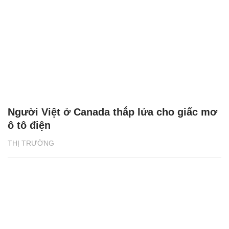
Người Việt ở Canada thắp lửa cho giấc mơ
ô tô điện
THỊ TRƯỜNG