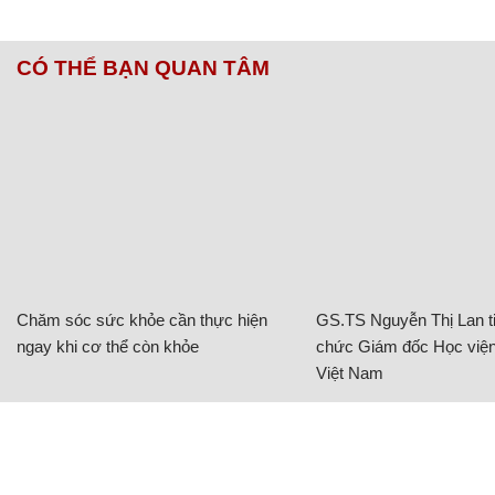
CÓ THỂ BẠN QUAN TÂM
Chăm sóc sức khỏe cần thực hiện
GS.TS Nguyễn Thị Lan ti
ngay khi cơ thể còn khỏe
chức Giám đốc Học viện
Việt Nam