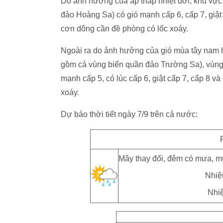
Do ảnh hưởng của áp thấp nhiệt đới, khu vự
đảo Hoàng Sa) có gió mạnh cấp 6, cấp 7, giậ
cơn dông cần đề phòng có lốc xoáy.
Ngoài ra do ảnh hưởng của gió mùa tây nam
gồm cả vùng biển quần đảo Trường Sa), vùng 
mạnh cấp 5, có lúc cấp 6, giật cấp 7, cấp 8 
xoáy.
Dự báo thời tiết ngày 7/9 trên cả nước:
Mây thay đổi, đêm có mưa, mư
Nhiệt
Nhiệ