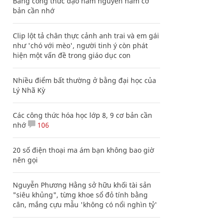
Bảng công thức đạo hàm nguyên hàm cơ
bản cần nhớ
Clip lột tả chân thực cảnh anh trai và em gái
như 'chó với mèo', người tinh ý còn phát
hiện một vấn đề trong giáo dục con
Nhiều điểm bất thường ở bằng đại học của
Lý Nhã Kỳ
Các công thức hóa học lớp 8, 9 cơ bản cần
nhớ
106
20 số điện thoại ma ám bạn không bao giờ
nên gọi
Nguyễn Phương Hằng sở hữu khối tài sản
"siêu khủng", từng khoe sổ đỏ tính bằng
cân, mắng cựu mẫu 'không có nổi nghìn tỷ'