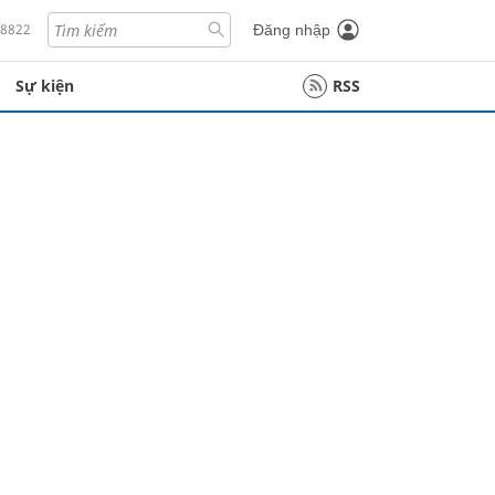
18822
Đăng nhập
Sự kiện
RSS