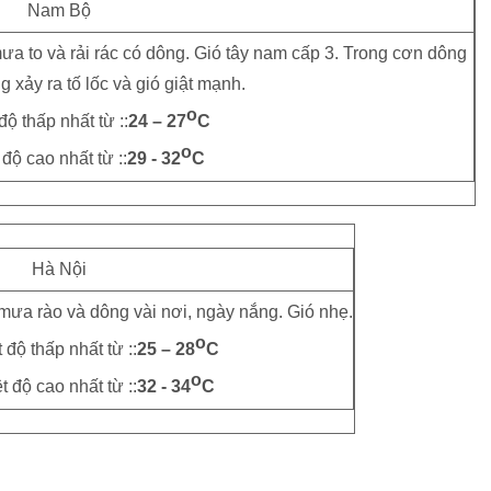
Nam Bộ
a to và rải rác có dông. Gió tây nam cấp 3. Trong cơn dông
 xảy ra tố lốc và gió giật mạnh.
o
độ thấp nhất từ ::
24 – 27
C
o
 độ cao nhất từ ::
29 - 32
C
Hà Nội
mưa rào và dông vài nơi, ngày nắng. Gió nhẹ.
o
 độ thấp nhất từ ::
25 – 28
C
o
t độ cao nhất từ ::
32 - 34
C