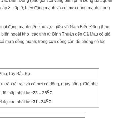
c Bắc Biển Đông (bao gồm cả vùng biển phía Đông Bắc quần
t cấp 8, cấp 9; biển động mạnh và có mưa dông mạnh; trong
 hoạt động mạnh nên khu vực giữa và Nam Biển Đông (bao
biển ngoài khơi các tỉnh từ Bình Thuận đến Cà Mau có gió
và có mưa dông mạnh; trong cơn dông cần đề phòng có lốc
Phía Tây Bắc Bộ
a rào rải rác và có nơi có dông, ngày nắng. Gió nhẹ.
o
 độ thấp nhất từ ::
23 – 26
C
o
t độ cao nhất từ ::
31 - 34
C