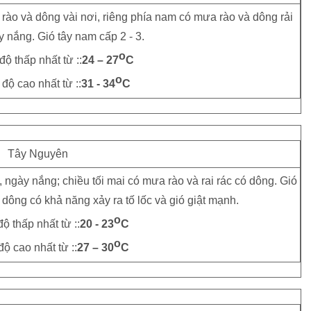
 rào và dông vài nơi, riêng phía nam có mưa rào và dông rải
y nắng. Gió tây nam cấp 2 - 3.
o
độ thấp nhất từ ::
24 – 27
C
o
 độ cao nhất từ ::
31 - 34
C
Tây Nguyên
, ngày nắng; chiều tối mai có mưa rào và rai rác có dông. Gió
 dông có khả năng xảy ra tố lốc và gió giật mạnh.
o
độ thấp nhất từ ::
20 - 23
C
o
độ cao nhất từ ::
27 – 30
C