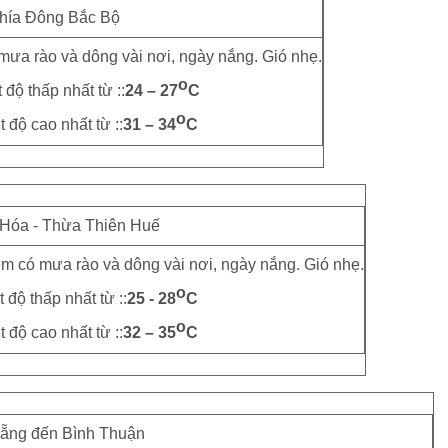
hía Đông Bắc Bộ
mưa rào và dông vài nơi, ngày nắng. Gió nhẹ.
o
 độ thấp nhất từ ::
24 – 27
C
o
t độ cao nhất từ ::
31 – 34
C
Hóa - Thừa Thiên Huế
đêm có mưa rào và dông vài nơi, ngày nắng. Gió nhẹ.
o
 độ thấp nhất từ ::
25 - 28
C
o
t độ cao nhất từ ::
32 – 35
C
ẵng đến Bình Thuận