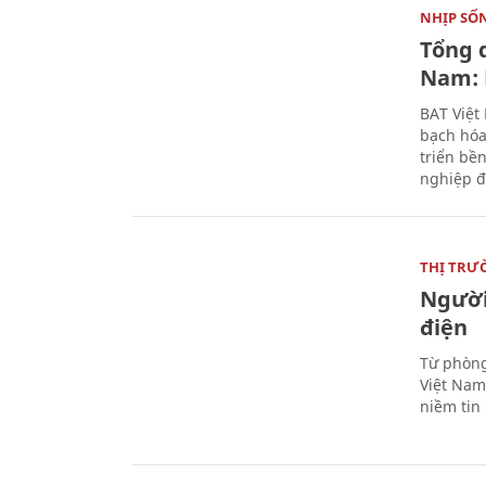
NHỊP SỐ
Tổng 
Nam: 
BAT Việt
bạch hóa
triển bề
nghiệp đ
THỊ TRƯ
Người
điện
Từ phòng
Việt Nam 
niềm tin