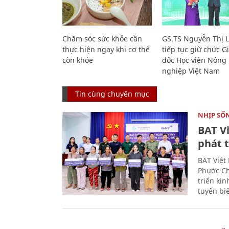
Chăm sóc sức khỏe cần
GS.TS Nguyễn Thị 
thực hiện ngay khi cơ thể
tiếp tục giữ chức 
còn khỏe
đốc Học viện Nông
nghiệp Việt Nam
Tin cùng chuyên mục
NHỊP SỐ
BAT V
phát t
BAT Việt
Phước Ch
triển ki
tuyến bi