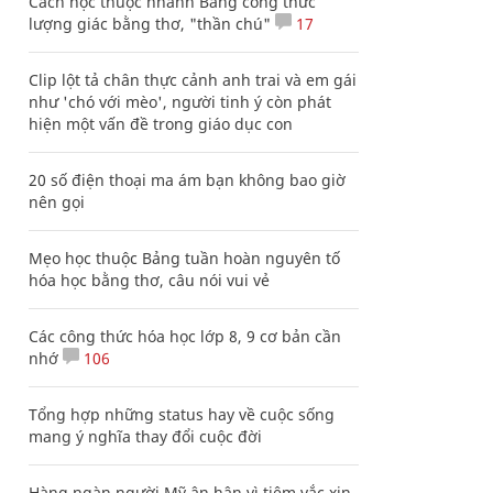
Cách học thuộc nhanh Bảng công thức
lượng giác bằng thơ, "thần chú"
17
Clip lột tả chân thực cảnh anh trai và em gái
như 'chó với mèo', người tinh ý còn phát
hiện một vấn đề trong giáo dục con
20 số điện thoại ma ám bạn không bao giờ
nên gọi
Mẹo học thuộc Bảng tuần hoàn nguyên tố
hóa học bằng thơ, câu nói vui vẻ
Các công thức hóa học lớp 8, 9 cơ bản cần
nhớ
106
Tổng hợp những status hay về cuộc sống
mang ý nghĩa thay đổi cuộc đời
Hàng ngàn người Mỹ ân hận vì tiêm vắc xin