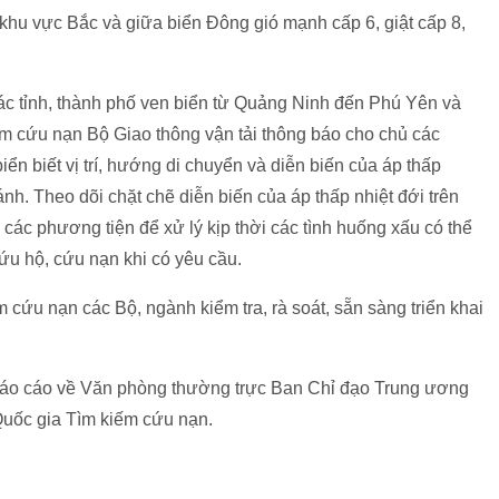
khu vực Bắc và giữa biển Đông gió mạnh cấp 6, giật cấp 8,
ác tỉnh, thành phố ven biển từ Quảng Ninh đến Phú Yên và
ếm cứu nạn Bộ Giao thông vận tải thông báo cho chủ các
ển biết vị trí, hướng di chuyển và diễn biến của áp thấp
nh. Theo dõi chặt chẽ diễn biến của áp thấp nhiệt đới trên
ủ các phương tiện để xử lý kịp thời các tình huống xấu có thể
ứu hộ, cứu nạn khi có yêu cầu.
 cứu nạn các Bộ, ngành kiểm tra, rà soát, sẵn sàng triển khai
báo cáo về Văn phòng thường trực Ban Chỉ đạo Trung ương
Quốc gia Tìm kiếm cứu nạn.