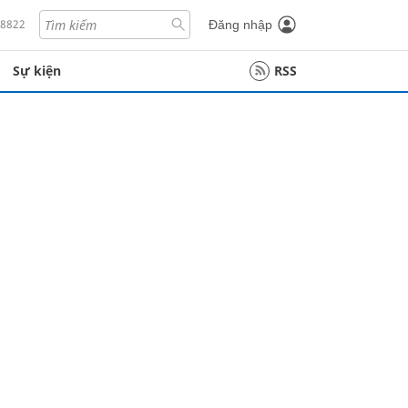
18822
Đăng nhập
Sự kiện
RSS