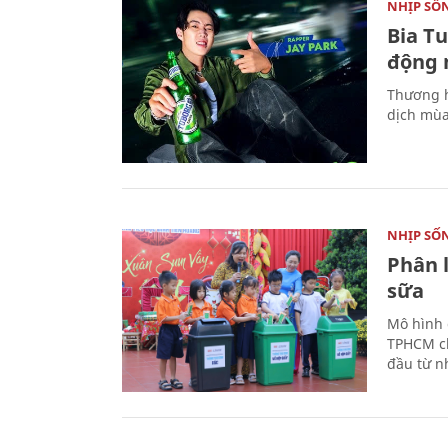
NHỊP SỐ
Bia T
động 
Thương h
dịch mùa
NHỊP SỐ
Phân 
sữa
Mô hình 
TPHCM ch
đầu từ n