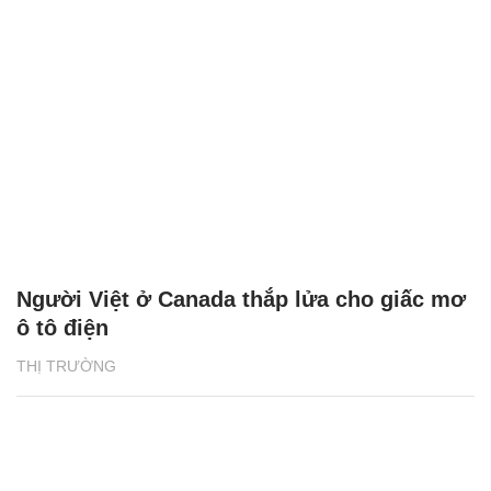
Người Việt ở Canada thắp lửa cho giấc mơ
ô tô điện
THỊ TRƯỜNG