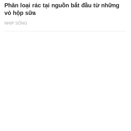
Phân loại rác tại nguồn bắt đầu từ những
vỏ hộp sữa
NHỊP SỐNG