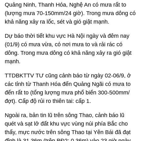
Quảng Ninh, Thanh Hóa, Nghệ An có mưa rất to
(lượng mưa 70-150mm/24 giờ). Trong mưa dông có
khả năng xảy ra lốc, sét và gió giật mạnh.
Dự báo thời tiết khu vực Hà Nội ngày và đêm nay
(01/9) có mưa vừa, có nơi mưa to và rải rác có
dông. Trong mưa dông có khả năng xảy ra gió giật
mạnh.
TTDBKTTV TƯ cũng cảnh báo từ ngày 02-06/9, ở
các tỉnh từ Thanh Hóa đến Quảng Ngãi có mưa to
đến rất to (tổng lượng mưa phổ biến 300-500mm/
đợt). Cấp độ rủi ro thiên tai: cấp 1.
Ngoài ra, bản tin lũ trên sông Thao, cảnh báo lũ
quét và sạt lở đất khu vực vùng núi phía Bắc cho
thấy, mực nước trên sông Thao tại Yên Bái đã đạt
đỉnh là 31,36m (trên BĐ2: 0,36m) vào 23 giờ ngày