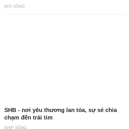
ĐỜI SỐNG
SHB - nơi yêu thương lan tỏa, sự sẻ chia
chạm đến trái tim
NHỊP SỐNG