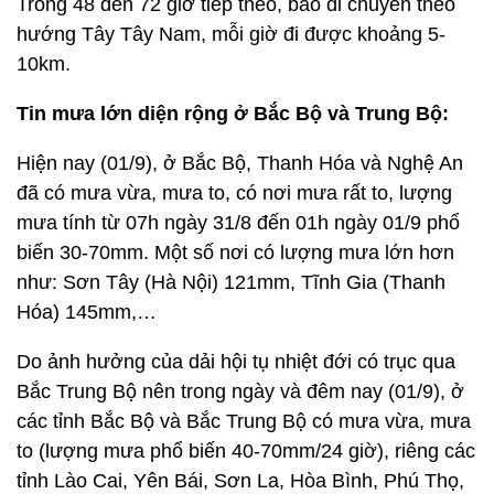
Trong 48 đến 72 giờ tiếp theo, bão di chuyển theo
hướng Tây Tây Nam, mỗi giờ đi được khoảng 5-
10km.
Tin mưa lớn diện rộng ở Bắc Bộ và Trung Bộ:
Hiện nay (01/9), ở Bắc Bộ, Thanh Hóa và Nghệ An
đã có mưa vừa, mưa to, có nơi mưa rất to, lượng
mưa tính từ 07h ngày 31/8 đến 01h ngày 01/9 phổ
biến 30-70mm. Một số nơi có lượng mưa lớn hơn
như: Sơn Tây (Hà Nội) 121mm, Tĩnh Gia (Thanh
Hóa) 145mm,…
Do ảnh hưởng của dải hội tụ nhiệt đới có trục qua
Bắc Trung Bộ nên trong ngày và đêm nay (01/9), ở
các tỉnh Bắc Bộ và Bắc Trung Bộ có mưa vừa, mưa
to (lượng mưa phổ biến 40-70mm/24 giờ), riêng các
tỉnh Lào Cai, Yên Bái, Sơn La, Hòa Bình, Phú Thọ,