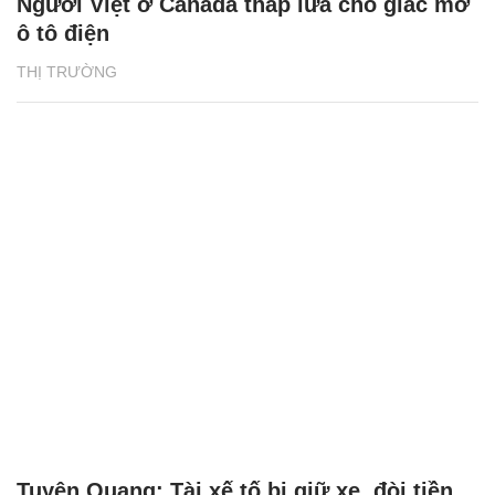
Người Việt ở Canada thắp lửa cho giấc mơ
ô tô điện
THỊ TRƯỜNG
Tuyên Quang: Tài xế tố bị giữ xe, đòi tiền