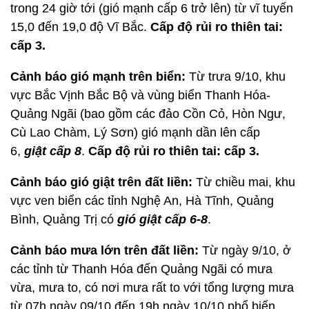
trong 24 giờ tới
(gió mạnh cấp 6 trở lên) từ vĩ tuyến
15,0 đến 19,0 độ Vĩ Bắc.
Cấp độ rủi ro thiên tai:
cấp 3.
Cảnh báo gió mạnh trên biển:
Từ trưa 9/10, khu
vực Bắc Vịnh Bắc Bộ và vùng biển Thanh Hóa-
Quảng Ngãi (bao gồm các đảo Cồn Cỏ, Hòn Ngư,
Cù Lao Chàm, Lý Sơn) gió mạnh dần lên cấp
6,
giật cấp 8
.
Cấp độ rủi ro thiên tai: cấp 3.
Cảnh báo gió giật trên đất liền:
Từ chiều mai, khu
vực ven biển các tỉnh Nghệ An, Hà Tĩnh, Quảng
Bình, Quảng Trị có
gió giật cấp 6-8
.
Cảnh báo mưa lớn trên đất liền:
Từ ngày 9/10, ở
các tỉnh từ Thanh Hóa đến Quảng Ngãi có mưa
vừa, mưa to, có nơi mưa rất to với tổng lượng mưa
từ 07h ngày 09/10 đến 19h ngày 10/10 phổ biến