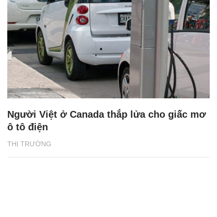
Người Việt ở Canada thắp lửa cho giấc mơ
ô tô điện
THỊ TRƯỜNG