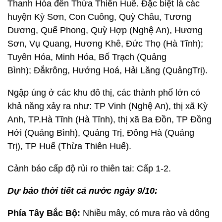
Thanh Hóa đến Thừa Thiên Huế. Đặc biệt là các
huyện Kỳ Sơn, Con Cuông, Quỳ Châu, Tương
Dương, Quế Phong, Quỳ Hợp (Nghệ An), Hương
Sơn, Vụ Quang, Hương Khê, Đức Thọ (Hà Tĩnh);
Tuyên Hóa, Minh Hóa, Bố Trạch (Quảng
Bình); Đắkrông, Hướng Hoá, Hải Lăng (QuảngTrị).
Ngập úng ở các khu đô thị, các thành phố lớn có
khả năng xảy ra như: TP Vinh (Nghệ An), thị xã Kỳ
Anh, TP.Hà Tĩnh (Hà Tĩnh), thị xã Ba Đồn, TP Đồng
Hới (Quảng Bình), Quảng Trị, Đông Hà (Quảng
Trị), TP Huế (Thừa Thiên Huế).
Cảnh báo cấp độ rủi ro thiên tai: Cấp 1-2.
Dự báo thời tiết cả nước ngày 9/10:
Phía Tây Bắc Bộ:
Nhiều mây, có mưa rào và dông