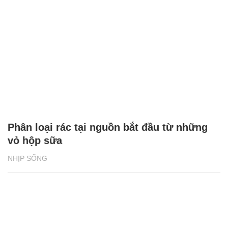
Phân loại rác tại nguồn bắt đầu từ những
vỏ hộp sữa
NHỊP SỐNG