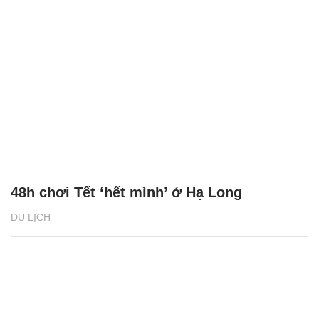
48h chơi Tết ‘hết mình’ ở Hạ Long
DU LỊCH