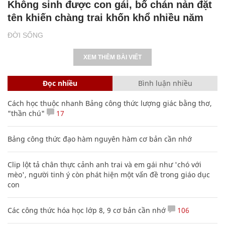
Không sinh được con gái, bố chán nản đặt
tên khiến chàng trai khốn khổ nhiều năm
ĐỜI SỐNG
XEM THÊM BÀI VIẾT
Đọc nhiều
Bình luận nhiều
Cách học thuộc nhanh Bảng công thức lượng giác bằng thơ,
"thần chú"
17
Bảng công thức đạo hàm nguyên hàm cơ bản cần nhớ
Clip lột tả chân thực cảnh anh trai và em gái như 'chó với
mèo', người tinh ý còn phát hiện một vấn đề trong giáo dục
con
Các công thức hóa học lớp 8, 9 cơ bản cần nhớ
106