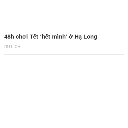
48h chơi Tết ‘hết mình’ ở Hạ Long
DU LỊCH