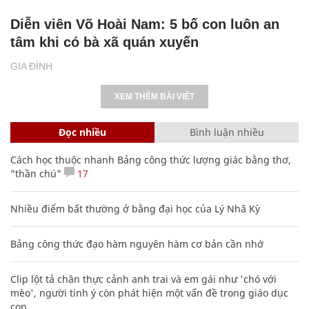
Diễn viên Võ Hoài Nam: 5 bố con luôn an
tâm khi có bà xã quán xuyến
GIA ĐÌNH
XEM THÊM BÀI VIẾT
Đọc nhiều
Bình luận nhiều
Cách học thuộc nhanh Bảng công thức lượng giác bằng thơ,
"thần chú"
17
Nhiều điểm bất thường ở bằng đại học của Lý Nhã Kỳ
Bảng công thức đạo hàm nguyên hàm cơ bản cần nhớ
Clip lột tả chân thực cảnh anh trai và em gái như 'chó với
mèo', người tinh ý còn phát hiện một vấn đề trong giáo dục
con