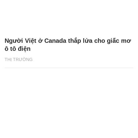
Người Việt ở Canada thắp lửa cho giấc mơ
ô tô điện
THỊ TRƯỜNG