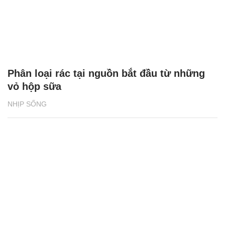
Phân loại rác tại nguồn bắt đầu từ những
vỏ hộp sữa
NHỊP SỐNG