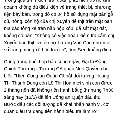
Trong quá trình kiểm tra, đoàn phát hiện 05 hộ kinh
doanh không đủ điều kiện về trang thiết bị, phương
tiện bày bán, trong đó có 04 hộ sử dụng mặt bàn gỗ
cũ, hỏng, còn hộ của chị Xuyến để thịt trên mặt bàn
bìa các-tông kê trên nắp hộp xốp, để sát mặt đất,
không có bàn. "Không có việc đoàn kiểm tra cấm chị
Xuyến bán thịt lợn ở chợ Lương Văn Can như một
số trang mạng xã hội đưa tin", ông Sơn khẳng định.
Cũng trong buổi họp báo cùng ngày, Đại tá Đặng
Chinh Thưởng - Trưởng CA quận Ngô Quyền cho
biết: "Hiện Công an Quận đã bắt đối tượng Hoàng
Thị Thanh Dung còn Lê Thị Hoa mới sinh con được
2 tháng nên đã không tiến hành bắt giữ nhưng 7h30
sáng nay (13/5) đã lên Công an Quận đầu thú.
Bước đầu các đối tượng đã khai nhận hành vi, cơ
quan điều tra đang tiến hành điều tra làm rõ".