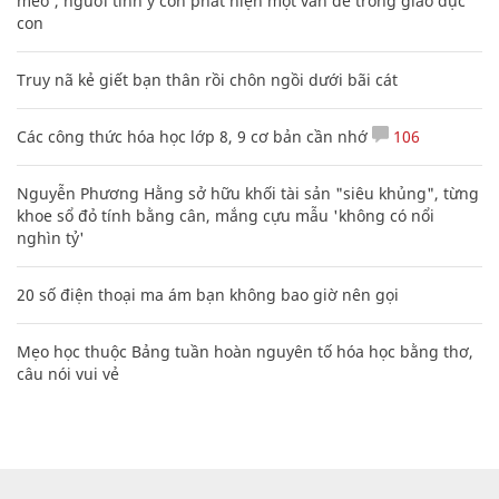
mèo', người tinh ý còn phát hiện một vấn đề trong giáo dục
con
Truy nã kẻ giết bạn thân rồi chôn ngồi dưới bãi cát
Các công thức hóa học lớp 8, 9 cơ bản cần nhớ
106
Nguyễn Phương Hằng sở hữu khối tài sản "siêu khủng", từng
khoe sổ đỏ tính bằng cân, mắng cựu mẫu 'không có nổi
nghìn tỷ'
20 số điện thoại ma ám bạn không bao giờ nên gọi
Mẹo học thuộc Bảng tuần hoàn nguyên tố hóa học bằng thơ,
câu nói vui vẻ