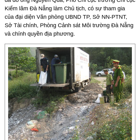
dã do ông Nguyễn Qua, Phó Chi cục trưởng Chi cục
Kiểm lâm Đà Nẵng làm Chủ tịch, có sự tham gia
của đại diện Văn phòng UBND TP, Sở NN-PTNT,
Sở Tài chính, Phòng Cảnh sát Môi trường Đà Nẵng
và chính quyền địa phương.