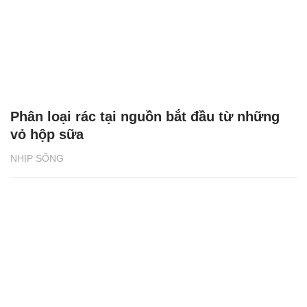
Phân loại rác tại nguồn bắt đầu từ những
vỏ hộp sữa
NHỊP SỐNG