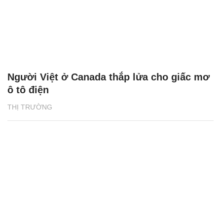
Người Việt ở Canada thắp lửa cho giấc mơ
ô tô điện
THỊ TRƯỜNG