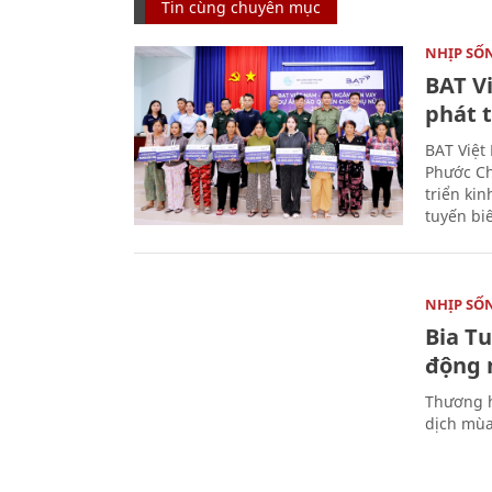
Tin cùng chuyên mục
NHỊP SỐ
BAT V
phát t
BAT Việt
Phước Ch
triển ki
tuyến bi
NHỊP SỐ
Bia T
động 
Thương h
dịch mùa