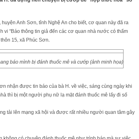
 huyện Anh Sơn, tỉnh Nghệ An cho biết, cơ quan này đã ra
h vi “Báo thông tin giả đến các cơ quan nhà nước có thẩm
i thôn 15, xã Phúc Sơn.
hoang báo mình bị đánh thuốc mê và cướp (ảnh minh họa)
n nhận được tin báo của bà H. về việc, sáng cùng ngày khi
hà thì bị một người phụ nữ lạ mặt đánh thuốc mê lấy đi số
ng tải lên mạng xã hội và được rất nhiều người quan tâm gây
n không có chuyện đánh thuốc mê như trình báo mà sự việc