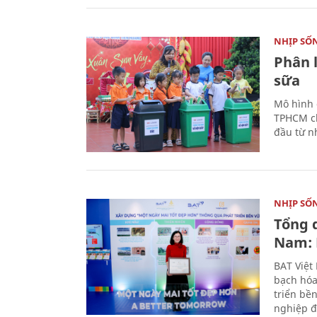
NHỊP SỐ
Phân 
sữa
Mô hình 
TPHCM ch
đầu từ n
NHỊP SỐ
Tổng 
Nam: 
BAT Việt
bạch hóa
triển bề
nghiệp đ