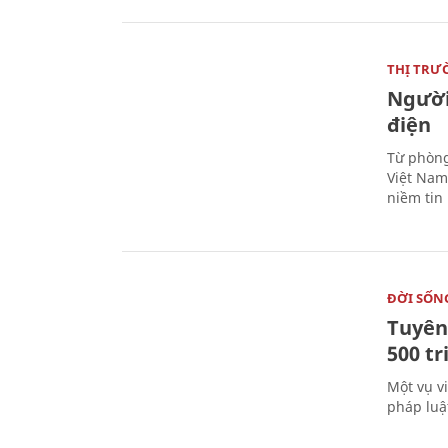
THỊ TRƯ
Người
điện
Từ phòng
Việt Nam 
niềm tin
ĐỜI SỐN
Tuyên 
500 t
Một vụ v
pháp luậ