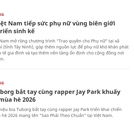
NG
iệt Nam tiếp sức phụ nữ vùng biên giới
riển sinh kế
 Nam mở rộng chương trình “Trao quyền cho Phụ nữ” tại xã
ỉ (tỉnh Tây Ninh), góp thêm nguồn lực để phụ nữ khó khăn phát
nh tế gia đình và tạo thêm nền tảng ổn định cho cộng đồng nơi
ên.
NG
uborg bắt tay cùng rapper Jay Park khuấy
mùa hè 2026
iệu bia Tuborg bắt tay cùng rapper Jay Park triển khai chiến
 hè 2026 mang tên "Sao Phải Theo Chuẩn” tại Việt Nam.