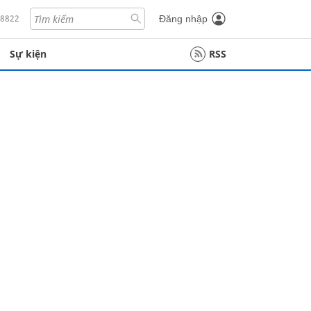
18822
Đăng nhập
Sự kiện
RSS