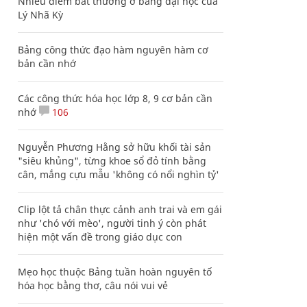
Nhiều điểm bất thường ở bằng đại học của
Lý Nhã Kỳ
Bảng công thức đạo hàm nguyên hàm cơ
bản cần nhớ
Các công thức hóa học lớp 8, 9 cơ bản cần
nhớ
106
Nguyễn Phương Hằng sở hữu khối tài sản
"siêu khủng", từng khoe sổ đỏ tính bằng
cân, mắng cựu mẫu 'không có nổi nghìn tỷ'
Clip lột tả chân thực cảnh anh trai và em gái
như 'chó với mèo', người tinh ý còn phát
hiện một vấn đề trong giáo dục con
Mẹo học thuộc Bảng tuần hoàn nguyên tố
hóa học bằng thơ, câu nói vui vẻ