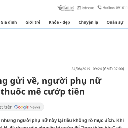
Hotline: 09161
Gia đình
Giới trẻ
Khỏe - đẹp
Chuyện lạ
Quân sự
24/08/2019 09:24 (GMT+07:00)
ng gửi về, người phụ nữ
 thuốc mê cướp tiền
t nhưng người phụ nữ này lại tiêu không rõ mục đích. Khi
bà H. đã dựng nên chuyện bị cướp để “hợp thức hóa” số