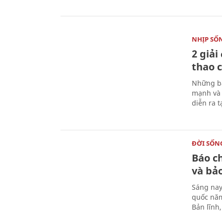
NHỊP SỐ
2 giải
thao c
Những bà
mạnh và 
diễn ra 
ĐỜI SỐN
Báo c
và bả
Sáng nay
quốc năm
Bản lĩnh