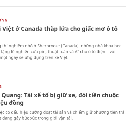
ỜNG
 Việt ở Canada thắp lửa cho giấc mơ ô tô
 thí nghiệm nhỏ ở Sherbrooke (Canada), những nhà khoa học
lặng lẽ nghiên cứu pin, thuật toán và AI cho ô tô điện – với
 một ngày sẽ ứng dụng trên xe Việt.
G
Quang: Tài xế tố bị giữ xe, đòi tiền chuộc
riệu đồng
iệc có dấu hiệu cưỡng đoạt tài sản và chiếm giữ phương tiện trái
t đang gây bức xúc trong giới vận tải.