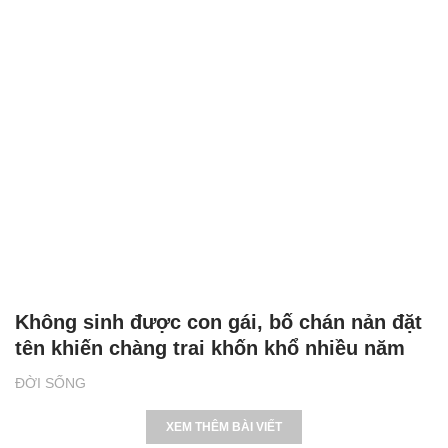
Không sinh được con gái, bố chán nản đặt
tên khiến chàng trai khốn khổ nhiều năm
ĐỜI SỐNG
XEM THÊM BÀI VIẾT