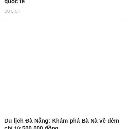
quốc tế
DU LỊCH
Du lịch Đà Nẵng: Khám phá Bà Nà về đêm
chỉ từ 500.000 đồng