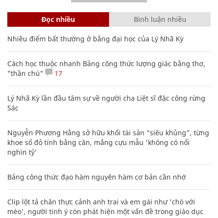
Đọc nhiều
Bình luận nhiều
Nhiều điểm bất thường ở bằng đại học của Lý Nhã Kỳ
Cách học thuộc nhanh Bảng công thức lượng giác bằng thơ,
"thần chú"
17
Lý Nhã Kỳ lần đầu tâm sự về người cha Liệt sĩ đặc công rừng
Sác
Nguyễn Phương Hằng sở hữu khối tài sản "siêu khủng", từng
khoe sổ đỏ tính bằng cân, mắng cựu mẫu 'không có nổi
nghìn tỷ'
Bảng công thức đạo hàm nguyên hàm cơ bản cần nhớ
Clip lột tả chân thực cảnh anh trai và em gái như 'chó với
mèo', người tinh ý còn phát hiện một vấn đề trong giáo dục