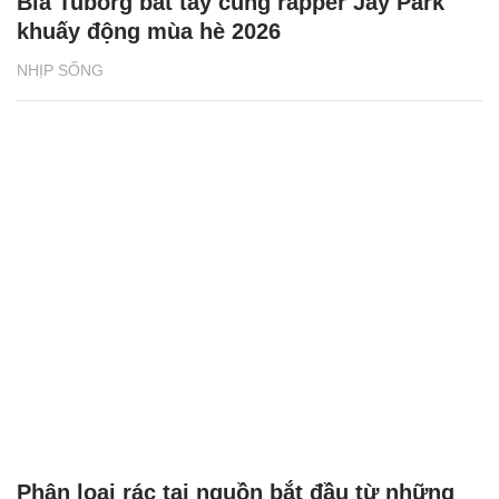
Bia Tuborg bắt tay cùng rapper Jay Park
khuấy động mùa hè 2026
NHỊP SỐNG
Phân loại rác tại nguồn bắt đầu từ những