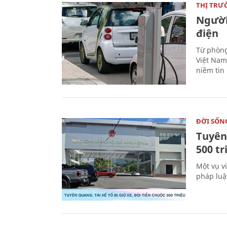
THỊ TRƯ
Người
điện
Từ phòng
Việt Nam 
niềm tin
ĐỜI SỐN
Tuyên 
500 t
Một vụ v
pháp luậ