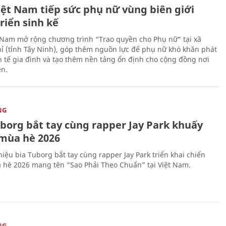
iệt Nam tiếp sức phụ nữ vùng biên giới
riển sinh kế
 Nam mở rộng chương trình “Trao quyền cho Phụ nữ” tại xã
ỉ (tỉnh Tây Ninh), góp thêm nguồn lực để phụ nữ khó khăn phát
nh tế gia đình và tạo thêm nền tảng ổn định cho cộng đồng nơi
ên.
NG
uborg bắt tay cùng rapper Jay Park khuấy
mùa hè 2026
iệu bia Tuborg bắt tay cùng rapper Jay Park triển khai chiến
 hè 2026 mang tên "Sao Phải Theo Chuẩn” tại Việt Nam.
NG