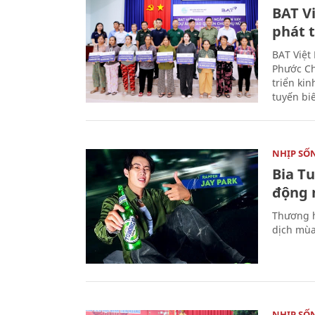
BAT V
phát t
BAT Việt
Phước Ch
triển ki
tuyến bi
NHỊP SỐ
Bia T
động 
Thương h
dịch mùa
NHỊP SỐ