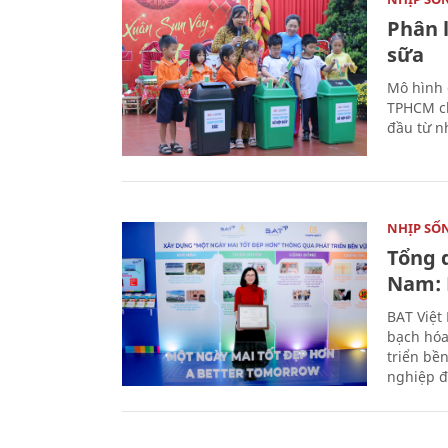
Phân 
sữa
Mô hình 
TPHCM ch
đầu từ n
NHỊP SỐ
Tổng 
Nam: 
BAT Việt
bạch hóa
triển bề
nghiệp đ