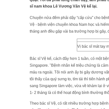
sĩ nam khoa Lê Vương Văn Vệ kể lại.
Chuyện nửa đêm phải dậy “cấp cứu” cho bệnh 
Vệ - bệnh viện chuyên khoa Nam học và hiếm 
tháng anh đều gặp vài ba trường hợp bị gãy, 
Vị bác sĩ mát tay 
Bác sĩ Vệ kể, cách đây hơn 1 tuần, có một bện
Singapore. "Bệnh nhân kể triệu chứng là cảm t
máu ra ngoài. Tôi nói anh ấy bị gãy dương vật
tôi thấy của quý sưng to, tím tái thì tiến hành
sang Singapore làm việc, vừa về khám lại ở v
1- 2 tháng là có thể hoạt động bình thường th
Theo bác sĩ Vệ, có rất nhiều trường hợp bệnh 