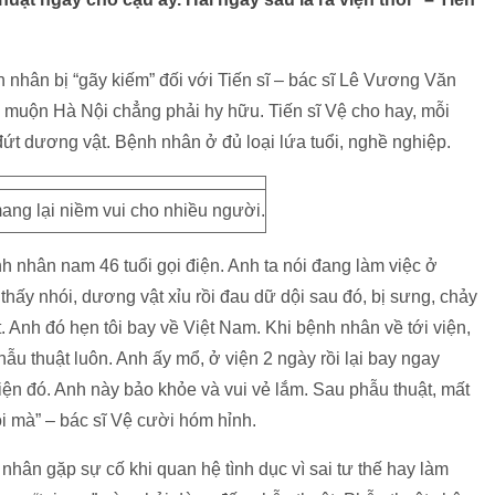
nhân bị “gãy kiếm” đối với Tiến sĩ – bác sĩ Lê Vương Văn
muộn Hà Nội chẳng phải hy hữu. Tiến sĩ Vệ cho hay, mỗi
đứt dương vật. Bệnh nhân ở đủ loại lứa tuổi, nghề nghiệp.
mang lại niềm vui cho nhiều người.
h nhân nam 46 tuổi gọi điện. Anh ta nói đang làm việc ở
hấy nhói, dương vật xỉu rồi đau dữ dội sau đó, bị sưng, chảy
. Anh đó hẹn tôi bay về Việt Nam. Khi bệnh nhân về tới viện,
 phẫu thuật luôn. Anh ấy mổ, ở viện 2 ngày rồi lại bay ngay
iện đó. Anh này bảo khỏe và vui vẻ lắm. Sau phẫu thuật, mất
ôi mà” – bác sĩ Vệ cười hóm hỉnh.
nhân gặp sự cố khi quan hệ tình dục vì sai tư thế hay làm