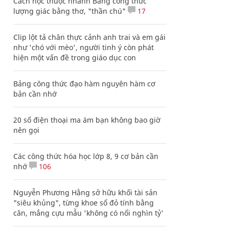
Cách học thuộc nhanh Bảng công thức
lượng giác bằng thơ, "thần chú"
17
Clip lột tả chân thực cảnh anh trai và em gái
như 'chó với mèo', người tinh ý còn phát
hiện một vấn đề trong giáo dục con
Bảng công thức đạo hàm nguyên hàm cơ
bản cần nhớ
20 số điện thoại ma ám bạn không bao giờ
nên gọi
Các công thức hóa học lớp 8, 9 cơ bản cần
nhớ
106
Nguyễn Phương Hằng sở hữu khối tài sản
"siêu khủng", từng khoe sổ đỏ tính bằng
cân, mắng cựu mẫu 'không có nổi nghìn tỷ'