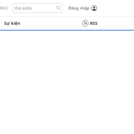
18822
Đăng nhập
Sự kiện
RSS