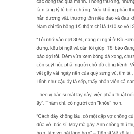
các động tác quá mạnh. Thông thường, những 
làm tăng tỷ lệ biến chứng. Nếu không phẫu th
hẳn dương vật, thương tổn niệu đạo và đau kh
Nam chỉ tốn bằng 1/5 thậm chí là 1/10 so với
“Tôi nhớ vào đợt 30/4, đang đi nghỉ ở Đồ Sơn t
dựng, kêu bị ngã và cần tôi giúp. Tôi bảo đan
bảo đợi tôi. Đêm vừa xem bóng đá xong, chưa kị
còn suýt húc phải người chở đồ cồng kềnh. Về
vết gãy vài ngày nên của quý sưng vù, tím tái,
Hình như cậu ấy là sếp, thấy nhân viên cả nam
Theo vị bác sĩ mát tay này, việc phẫu thuật n
ấy”. Thậm chí, có người còn "khỏe" hơn.
“Cách đây không lâu, có một cặp vợ chồng cùn
đùa với bác sĩ: May mà gãy. Anh chồng thú thự
hơn, làm vợ hài lòng hơn” – Tiến sĩ Vệ kể lại.