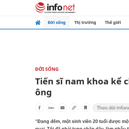
Đời sống
Thị trường
Thế giới
ĐỜI SỐNG
Tiến sĩ nam khoa kể c
ông
“Đang đêm, một sinh viên 20 tuổi được mộ
quại. Tôi đã phải tung chăn dậy, làm phẫu t