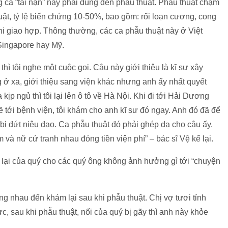
ca “tai nạn” này phải dùng đến phẫu thuật. Phẫu thuật chậm
uật, tỷ lệ biến chứng 10-50%, bao gồm: rối loạn cương, cong
i giao hợp. Thông thường, các ca phẫu thuật này ở Việt
 Singapore hay Mỹ.
hì tôi nghe một cuộc gọi. Cậu này giới thiệu là kĩ sư xây
g ở xa, giới thiệu sang viện khác nhưng anh ấy nhất quyết
p ngủ thì tôi lại lên ô tô về Hà Nội. Khi đi tới Hải Dương
 tới bệnh viện, tôi khám cho anh kĩ sư đó ngay. Anh đó đã để
 bị đứt niệu đạo. Ca phẫu thuật đó phải ghép da cho cậu ấy.
 và nữ cứ tranh nhau đóng tiền viện phí” – bác sĩ Vệ kể lại.
ối lại của quý cho các quý ông không ảnh hưởng gì tới “chuyện
g nhau đến khám lại sau khi phẫu thuật. Chị vợ tươi tỉnh
c, sau khi phẫu thuật, nối của quý bị gãy thì anh này khỏe