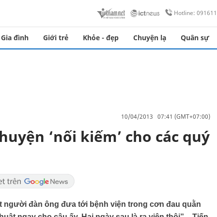
Hotline: 09161
Gia đình
Giới trẻ
Khỏe - đẹp
Chuyện lạ
Quân sự
10/04/2013 07:41 (GMT+07:00)
huyện ‘nối kiếm’ cho các quý
t người đàn ông đưa tới bệnh viện trong cơn đau quằn
huật ngay cho cậu ấy. Hai ngày sau là ra viện thôi” – Tiến