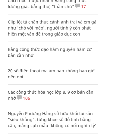
Cách học thuộc nhanh Bảng công thức
lượng giác bằng thơ, "thần chú"
17
Clip lột tả chân thực cảnh anh trai và em gái
như 'chó với mèo', người tinh ý còn phát
hiện một vấn đề trong giáo dục con
Bảng công thức đạo hàm nguyên hàm cơ
bản cần nhớ
20 số điện thoại ma ám bạn không bao giờ
nên gọi
Các công thức hóa học lớp 8, 9 cơ bản cần
nhớ
106
Nguyễn Phương Hằng sở hữu khối tài sản
"siêu khủng", từng khoe sổ đỏ tính bằng
cân, mắng cựu mẫu 'không có nổi nghìn tỷ'