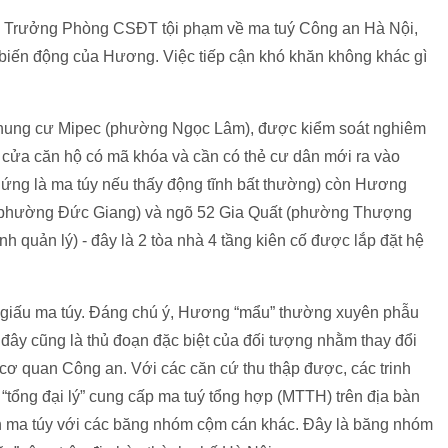
, Trưởng Phòng CSĐT tội phạm về ma tuý Công an Hà Nội,
di biến động của Hương. Việc tiếp cận khó khăn không khác gì
chung cư Mipec (phường Ngọc Lâm), được kiểm soát nghiêm
4, cửa căn hộ có mã khóa và cần có thẻ cư dân mới ra vào
chứng là ma túy nếu thấy động tĩnh bất thường) còn Hương
ang (phường Đức Giang) và ngõ 52 Gia Quất (phường Thượng
 quản lý) - đây là 2 tòa nhà 4 tầng kiên cố được lắp đặt hệ
ất giấu ma túy. Đáng chú ý, Hương “mẩu” thường xuyên phẫu
ây cũng là thủ đoạn đặc biệt của đối tượng nhằm thay đổi
 cơ quan Công an. Với các căn cứ thu thập được, các trinh
“tổng đại lý” cung cấp ma tuý tổng hợp (MTTH) trên địa bàn
bán ma túy với các băng nhóm cộm cán khác. Đây là băng nhóm