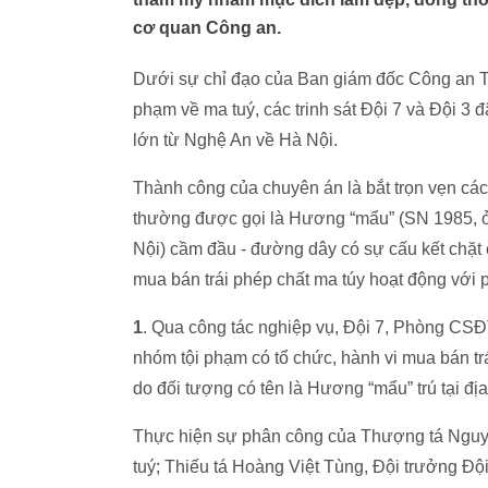
cơ quan Công an.
Dưới sự chỉ đạo của Ban giám đốc Công an TP
phạm về ma tuý, các trinh sát Đội 7 và Đội 3
lớn từ Nghệ An về Hà Nội.
Thành công của chuyên án là bắt trọn vẹn c
thường được gọi là Hương “mẩu” (SN 1985, 
Nội) cầm đầu - đường dây có sự cấu kết chặt 
mua bán trái phép chất ma túy hoạt động với p
1
.
Qua công tác nghiệp vụ, Đội 7, Phòng CSĐ
nhóm tội phạm có tổ chức, hành vi mua bán tr
do đối tượng có tên là Hương “mẩu” trú tại đ
Thực hiện sự phân công của Thượng tá Ngu
tuý; Thiếu tá Hoàng Việt Tùng, Đội trưởng Độ