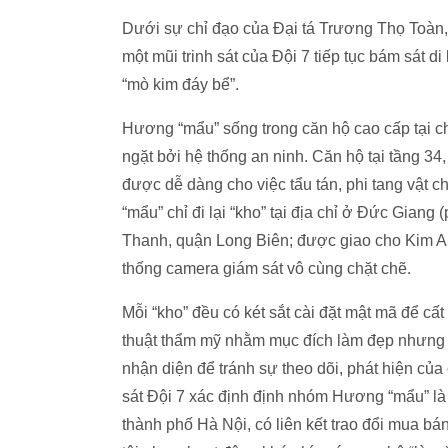
Dưới sự chỉ đạo của Đại tá Trương Thọ Toàn
một mũi trinh sát của Đội 7 tiếp tục bám sát 
“mò kim đáy bể”.
Hương “mẩu” sống trong căn hộ cao cấp tại 
ngặt bởi hệ thống an ninh. Căn hộ tại tầng 3
được dễ dàng cho việc tẩu tán, phi tang vật 
“mẩu” chỉ đi lại “kho” tại địa chỉ ở Đức Gi
Thanh, quận Long Biên; được giao cho Kim Anh
thống camera giám sát vô cùng chặt chẽ.
Mỗi “kho” đều có két sắt cài đặt mật mã để c
thuật thẩm mỹ nhằm mục đích làm đẹp nhưng đ
nhận diện để tránh sự theo dõi, phát hiện của
sát Đội 7 xác định định nhóm Hương “mẩu” là 
thành phố Hà Nội, có liên kết trao đổi mua 