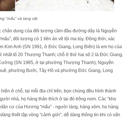
g “mẩu” và tang vật.
được chân dung của đối tượng cầm đầu đường dây là Nguyễn
u”, đối tượng có 1 tiền án về tội ma túy. Đồng thời, xác
ạm Kim Anh (SN 1991, ở Đức Giang, Long Biên) là em họ của
nhất tổ 20 Thượng Thanh; chỗ ở thứ hai số 2 là Đức Giang,
ường (SN 1985, ở tại phường Thượng Thanh);
Nguyễn
Khuê, phường Bưởi, Tây Hồ và phường Đức Giang, Long
hiện ở chỗ, tại mỗi địa chỉ trên, bọn chúng đều hình thành
gười nhà, họ hàng thân thích ở tại đó trông nom. Các “kho
 dân cư của Hương “mẩu” - người làng, hàng xóm, họ hàng
dàng thiết lập vòng “cảnh giới”, dễ dàng thông tin khi có vấn
.