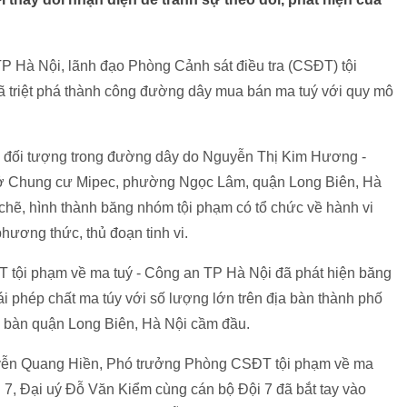
 Hà Nội, lãnh đạo Phòng Cảnh sát điều tra (CSĐT) tội
 đã triệt phá thành công đường dây mua bán ma tuý với quy mô
ác đối tượng trong đường dây do Nguyễn Thị Kim Hương -
ở Chung cư Mipec, phường Ngọc Lâm, quận Long Biên, Hà
chẽ, hình thành băng nhóm tội phạm có tổ chức về hành vi
hương thức, thủ đoạn tinh vi.
T tội phạm về ma tuý - Công an TP Hà Nội đã phát hiện băng
ái phép chất ma túy với số lượng lớn trên địa bàn thành phố
ịa bàn quận Long Biên, Hà Nội cầm đầu.
yễn Quang Hiền, Phó trưởng Phòng CSĐT tội phạm về ma
i 7, Đại uý Đỗ Văn Kiểm cùng cán bộ Đội 7 đã bắt tay vào