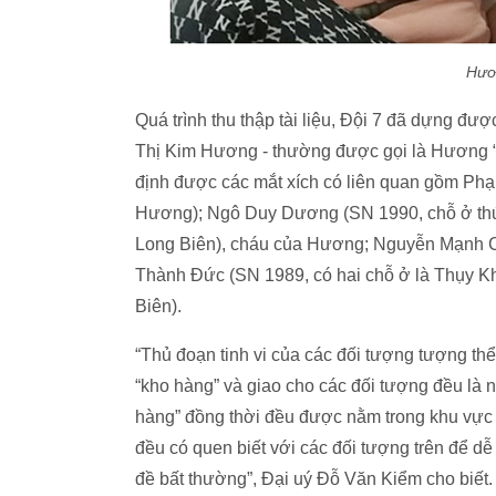
Hươn
Quá trình thu thập tài liệu, Đội 7 đã dựng 
Thị Kim Hương - thường được gọi là Hương “mẩ
định được các mắt xích có liên quan gồm Ph
Hương); Ngô Duy Dương (SN 1990, chỗ ở thứ 
Long Biên), cháu của Hương;
Nguyễn Mạnh C
Thành Đức (SN 1989, có hai chỗ ở là Thụy 
Biên).
“Thủ đoạn tinh vi của các đối tượng tượng thể 
“kho hàng” và giao cho các đối tượng đều là n
hàng” đồng thời đều được nằm trong khu vực
đều có quen biết với các đối tượng trên để dễ 
đề bất thường”, Đại uý Đỗ Văn Kiểm cho biết