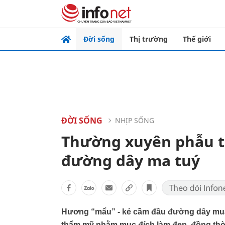
Đời sống
Thị trường
Thế giới
ĐỜI SỐNG
NHỊP SỐNG
Thường xuyên phẫu t
đường dây ma tuý
Hương “mẩu” - kẻ cầm đầu đường dây mua
thẩm mỹ nhằm mục đích làm đẹp, đồng thời 