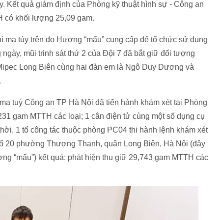
y. Kết quả giám định của Phòng kỹ thuật hình sự - Công an
H có khối lượng 25,09 gam.
hì ma túy trên do Hương “mẩu” cung cấp để tổ chức sử dụng
g ngày, mũi trinh sát thứ 2 của Đội 7 đã bắt giữ đối tượng
Mipec Long Biên cùng hai đàn em là Ngô Duy Dương và
.
ma tuý Công an TP Hà Nội đã tiến hành khám xét tại Phòng
231 gam MTTH các loại; 1 cân điện tử cùng một số dụng cụ
thời, 1 tổ công tác thuộc phòng PC04 thi hành lệnh khám xét
, tổ 20 phường Thượng Thanh, quận Long Biên, Hà Nội (đây
ơng “mẩu”) kết quả: phát hiện thu giữ 29,743 gam MTTH các