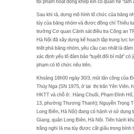
tội phạm hoạt động khép kín có quan hệ “làm 
Sau khi rà, dựng mô hình tổ chức của băng 
túy của băng nhóm và được đồng chí Thiếu 
trưởng Cơ quan Cảnh sát điều tra Công an T
Hà Nội đã xây dựng kế hoạch tập trung lực l
triệt phá băng nhóm, yêu cầu cao nhất là đảm 
xác định yếu tố đảm bảo “tuyệt đối bí mật” có 
phạm có tổ chức nêu trên.
Khoảng 18h00 ngày 30/3, mũi tấn công của Đội
Thúy Nga (SN 1975, ở tại thị trấn Yên Viên, 
HKTT và chỗ ở: Hàng Chuối, Phạm Đình Hổ, H
13, phường Thượng Thanh); Nguyễn Trọng T
Long Biên, Hà Nội) đang có hành vi sử dụng 
Giang, quận Long Biên, Hà Nội. Tiến hành khám 
trắng nghi là ma túy được cất giấu trong bình