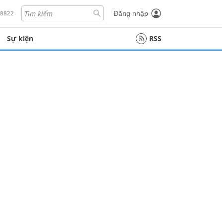
18822
Đăng nhập
Sự kiện
RSS