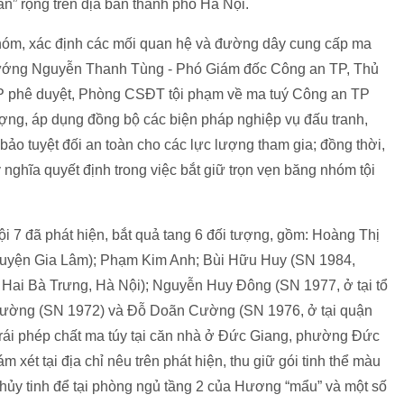
ăn” rộng trên địa bàn thành phố Hà Nội.
nhóm, xác định các mối quan hệ và đường dây cung cấp ma
tướng Nguyễn Thanh Tùng - Phó Giám đốc Công an TP, Thủ
P phê duyệt, Phòng CSĐT tội phạm về ma tuý Công an TP
ượng, áp dụng đồng bộ các biện pháp nghiệp vụ đấu tranh,
bảo tuyệt đối an toàn cho các lực lượng tham gia; đồng thời,
ý nghĩa quyết định trong việc bắt giữ trọn vẹn băng nhóm tội
 7 đã phát hiện, bắt quả tang 6 đối tượng, gồm: Hoàng Thị
huyện Gia Lâm);
Phạm Kim Anh; Bùi Hữu Huy (SN 1984,
ai Bà Trưng, Hà Nội); Nguyễn Huy Đông (SN 1977, ở tại tổ
ường (SN 1972) và Đỗ Doãn Cường (SN 1976, ở tại quận
trái phép chất ma túy tại căn nhà ở Đức Giang, phường Đức
xét tại địa chỉ nêu trên phát hiện, thu giữ gói tinh thể màu
 thủy tinh để tại phòng ngủ tầng 2 của Hương “mẩu” và một số