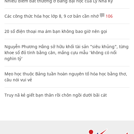
Nhiều điểm bất thường ở bằng đại học của Lý Nhã Kỳ
Các công thức hóa học lớp 8, 9 cơ bản cần nhớ
106
20 số điện thoại ma ám bạn không bao giờ nên gọi
Nguyễn Phương Hằng sở hữu khối tài sản "siêu khủng", từng
khoe sổ đỏ tính bằng cân, mắng cựu mẫu 'không có nổi
nghìn tỷ'
Mẹo học thuộc Bảng tuần hoàn nguyên tố hóa học bằng thơ,
câu nói vui vẻ
Truy nã kẻ giết bạn thân rồi chôn ngồi dưới bãi cát