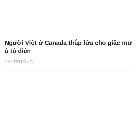
Người Việt ở Canada thắp lửa cho giấc mơ
ô tô điện
THỊ TRƯỜNG