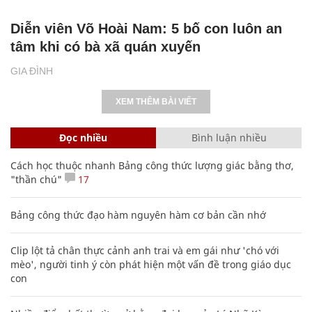
Diễn viên Võ Hoài Nam: 5 bố con luôn an
tâm khi có bà xã quán xuyến
GIA ĐÌNH
XEM THÊM BÀI VIẾT
Đọc nhiều
Bình luận nhiều
Cách học thuộc nhanh Bảng công thức lượng giác bằng thơ,
"thần chú"
17
Bảng công thức đạo hàm nguyên hàm cơ bản cần nhớ
Clip lột tả chân thực cảnh anh trai và em gái như 'chó với
mèo', người tinh ý còn phát hiện một vấn đề trong giáo dục
con