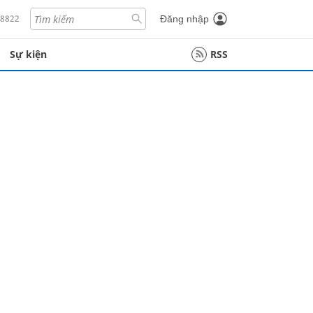
18822
Đăng nhập
Sự kiện
RSS