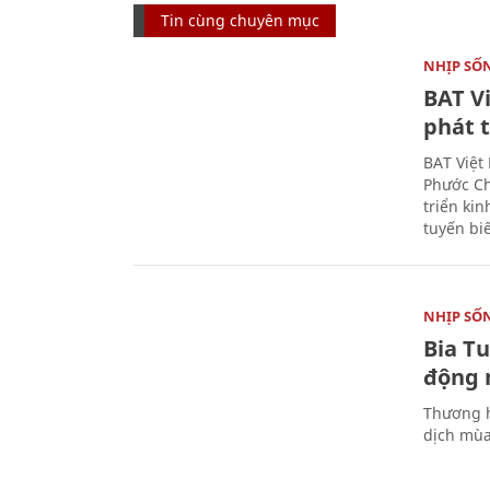
Tin cùng chuyên mục
NHỊP SỐ
BAT V
phát t
BAT Việt
Phước Ch
triển ki
tuyến bi
NHỊP SỐ
Bia T
động 
Thương h
dịch mùa