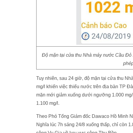
Độ mặn tại cửa thu Nhà máy nước Cầu Đỏ lú
phép
Tuy nhiên, sau 24 giờ, độ mặn tại cửa thu N
mg/l khiến việc thiếu nước trên địa bàn TP Đ
mặn mới giảm xuống dưới ngưỡng 1.000 mg/l,
1.100 mg/l.
Theo Phó Tổng Giám đốc Dawaco Hồ Minh Nam,
Nghĩa lúc 7h sáng 24/8 xuống thấp, chỉ còn 
sông Vu Gia về lưu vực sông Thu Bồn.