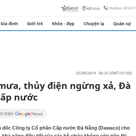
Hotline: 09161
Gia đình
Giới trẻ
Khỏe - đẹp
Chuyện lạ
Quân sự
25/08/2019 06:26 (GMT+07:00)
ưa, thủy điện ngừng xả, Đà
cấp nước
ám đốc Công ty Cổ phần Cấp nước Đà Nẵng (Dawaco) cho
 khả năng điều tiết của các hồ chứa không còn nữa thì