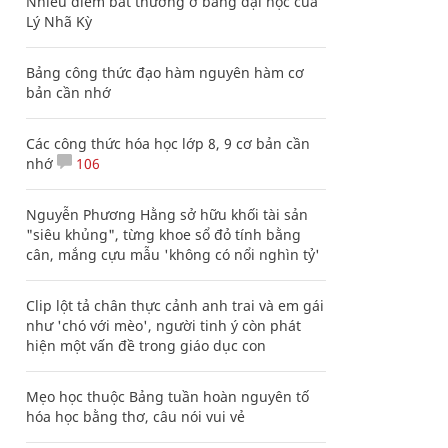
Nhiều điểm bất thường ở bằng đại học của
Lý Nhã Kỳ
Bảng công thức đạo hàm nguyên hàm cơ
bản cần nhớ
Các công thức hóa học lớp 8, 9 cơ bản cần
nhớ
106
Nguyễn Phương Hằng sở hữu khối tài sản
"siêu khủng", từng khoe sổ đỏ tính bằng
cân, mắng cựu mẫu 'không có nổi nghìn tỷ'
Clip lột tả chân thực cảnh anh trai và em gái
như 'chó với mèo', người tinh ý còn phát
hiện một vấn đề trong giáo dục con
Mẹo học thuộc Bảng tuần hoàn nguyên tố
hóa học bằng thơ, câu nói vui vẻ