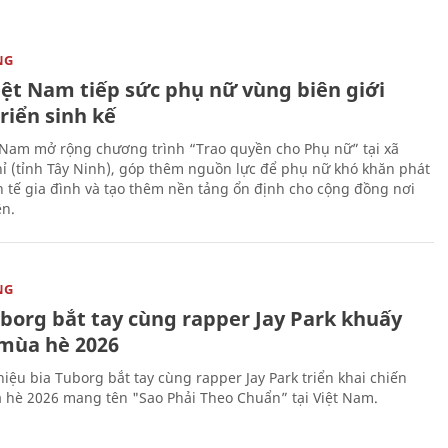
NG
iệt Nam tiếp sức phụ nữ vùng biên giới
riển sinh kế
 Nam mở rộng chương trình “Trao quyền cho Phụ nữ” tại xã
ỉ (tỉnh Tây Ninh), góp thêm nguồn lực để phụ nữ khó khăn phát
nh tế gia đình và tạo thêm nền tảng ổn định cho cộng đồng nơi
ên.
NG
uborg bắt tay cùng rapper Jay Park khuấy
mùa hè 2026
iệu bia Tuborg bắt tay cùng rapper Jay Park triển khai chiến
 hè 2026 mang tên "Sao Phải Theo Chuẩn” tại Việt Nam.