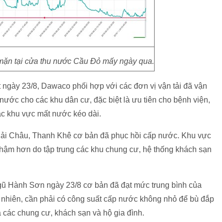
ộ mặn tại cửa thu nước Cầu Đỏ mấy ngày qua.
 ngày 23/8, Dawaco phối hợp với các đơn vị vận tải đã vận
ước cho các khu dân cư, đặc biệt là ưu tiên cho bệnh viện,
các khu vực mất nước kéo dài.
 Hải Châu, Thanh Khê cơ bản đã phục hồi cấp nước. Khu vực
ậm hơn do tập trung các khu chung cư, hệ thống khách sạn
ũ Hành Sơn ngày 23/8 cơ bản đã đạt mức trung bình của
 nhiên, cần phải có công suất cấp nước không nhỏ để bù đắp
 các chung cư, khách sạn và hộ gia đình.