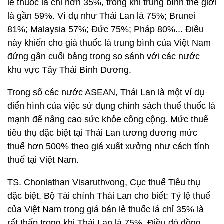
lẻ thuốc lá chỉ hơn 35%, trong khi trung bình thế giới
là gần 59%. Ví dụ như Thái Lan là 75%; Brunei
81%; Malaysia 57%; Đức 75%; Pháp 80%... Điều
này khiến cho giá thuốc lá trung bình của Việt Nam
đứng gần cuối bảng trong so sánh với các nước
khu vực Tây Thái Bình Dương.
Trong số các nước ASEAN, Thái Lan là một ví dụ
điển hình của việc sử dụng chính sách thuế thuốc lá
mạnh để nâng cao sức khỏe công cộng. Mức thuế
tiêu thụ đặc biệt tại Thái Lan tương đương mức
thuế hơn 500% theo giá xuất xưởng như cách tính
thuế tại Việt Nam.
TS. Chonlathan Visaruthvong, Cục thuế Tiêu thụ
đặc biệt, Bộ Tài chính Thái Lan cho biết: Tỷ lệ thuế
của Việt Nam trong giá bán lẻ thuốc lá chỉ 35% là
rất thấp trong khi Thái Lan là 75%. Điều đó đồng