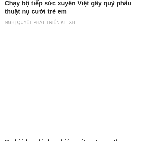
Chạy bộ tiếp sức xuyên Việt gây quỹ phẫu
thuật nụ cười trẻ em
NGHỊ QUYẾT PHÁT TRIỂN KT- XH