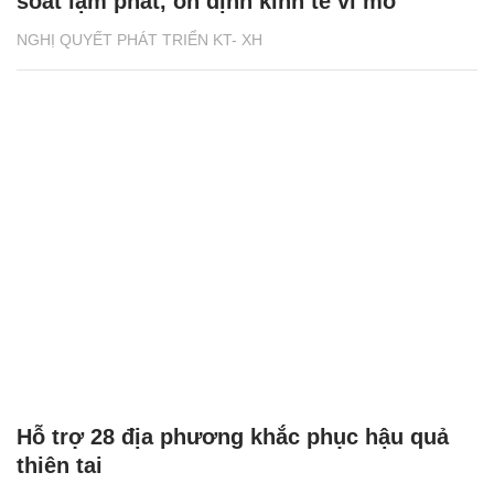
soát lạm phát, ổn định kinh tế vĩ mô
NGHỊ QUYẾT PHÁT TRIỂN KT- XH
Hỗ trợ 28 địa phương khắc phục hậu quả
thiên tai