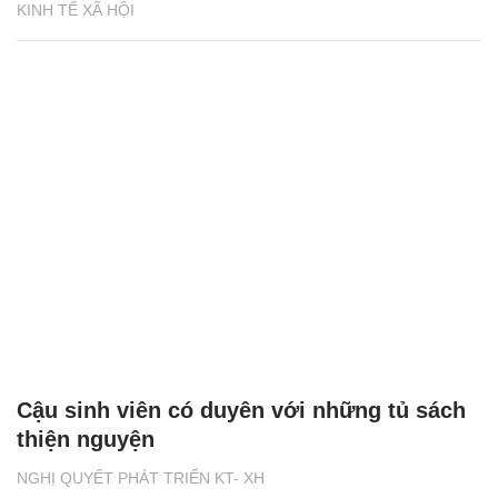
KINH TẾ XÃ HỘI
Cậu sinh viên có duyên với những tủ sách
thiện nguyện
NGHỊ QUYẾT PHÁT TRIỂN KT- XH