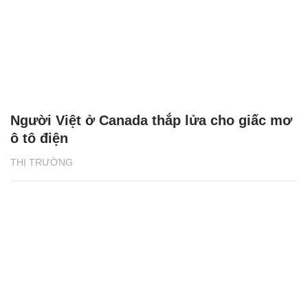
Người Việt ở Canada thắp lửa cho giấc mơ
ô tô điện
THỊ TRƯỜNG