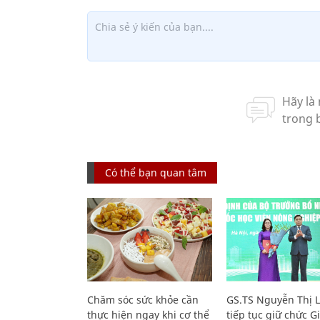
Có thể bạn quan tâm
Chăm sóc sức khỏe cần
GS.TS Nguyễn Thị 
thực hiện ngay khi cơ thể
tiếp tục giữ chức 