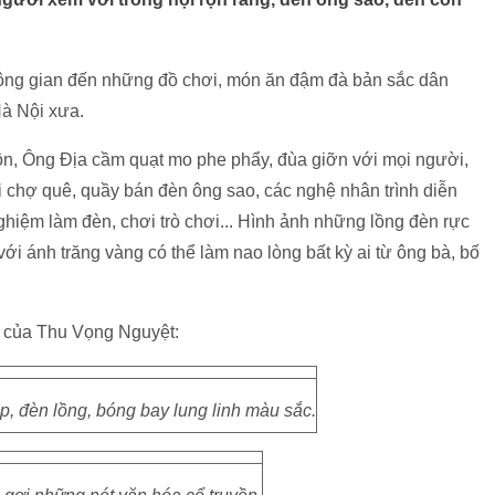
không gian đến những đồ chơi, món ăn đậm đà bản sắc dân
Hà Nội xưa.
hộn, Ông Địa cầm quạt mo phe phẩy, đùa giỡn với mọi người,
 chợ quê, quầy bán đèn ông sao, các nghệ nhân trình diễn
hiệm làm đèn, chơi trò chơi... Hình ảnh những lồng đèn rực
i ánh trăng vàng có thể làm nao lòng bất kỳ ai từ ông bà, bố
er của Thu Vọng Nguyệt:
, đèn lồng, bóng bay lung linh màu sắc.