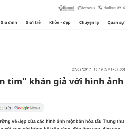
Hotline: 09161
Gia đình
Giới trẻ
Khỏe - đẹp
Chuyện lạ
Quân sự
27/09/2017 16:19 (GMT+07:00)
 tim" khán giả với hình ảnh
ỡng vẻ đẹp của các hình ảnh một bản hòa tấu Trung thu
gười xem với trống hội rộn ràng, đèn ông sao, đèn con