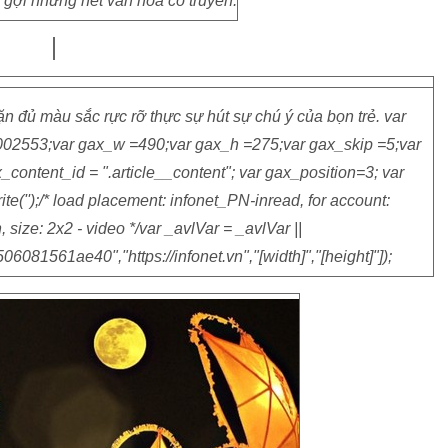
gợi những nét văn hóa cổ truyền.
 đủ màu sắc rực rỡ thực sự hút sự chú ý của bọn trẻ. var
02553;var gax_w =490;var gax_h =275;var gax_skip =5;var
content_id = ".article__content"; var gax_position=3; var
te('
');/* load placement: infonet_PN-inread, for account:
 size: 2x2 - video */var _avlVar = _avlVar ||
081561ae40","https://infonet.vn","[width]","[height]"]);