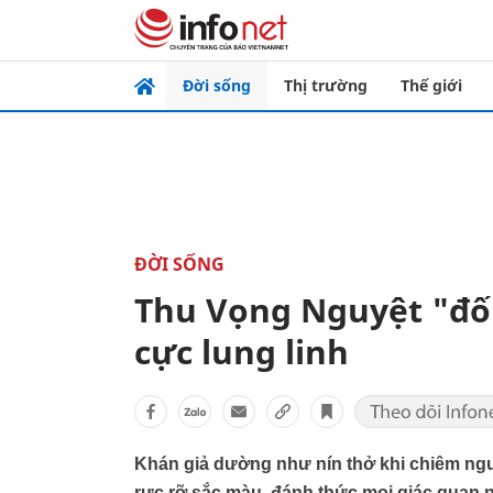
Đời sống
Thị trường
Thế giới
ĐỜI SỐNG
Thu Vọng Nguyệt "đốn
cực lung linh
Khán giả dường như nín thở khi chiêm ngư
rực rỡ sắc màu, đánh thức mọi giác quan n