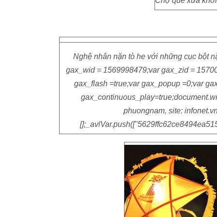
Chợ quê xưa khơi 
Nghệ nhân nặn tò he với những cục bột nặn
gax_wid = 1569998479;var gax_zid = 15700
gax_flash =true;var gax_popup =0;var gax_
gax_continuous_play=true;document.wri
phuongnam, site: infonet.vn,
[];_avlVar.push(["5629ffc62ce8494ea51506