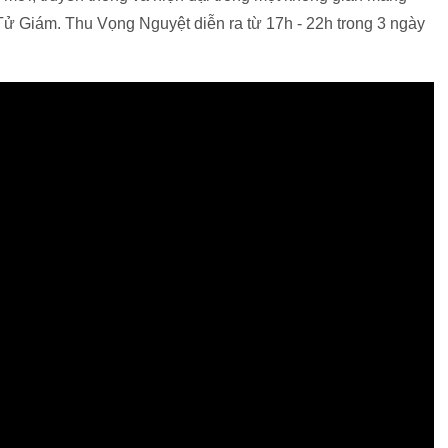
Tử Giám. Thu Vọng Nguyệt diễn ra từ 17h - 22h trong 3 ngày