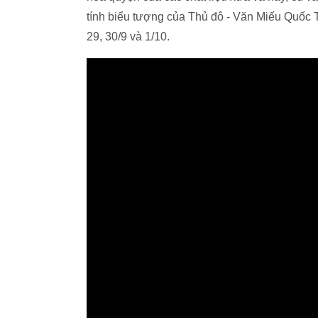
tính biểu tượng của Thủ đô - Văn Miếu Quốc 
29, 30/9 và 1/10.