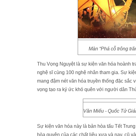
Màn “Phá cỗ trông tră
Thu Vọng Nguyệt là sự kiện văn hóa hoành tr
nghệ sĩ cùng 100 nghệ nhân tham gia. Sự kiện
mang đậm nét văn hóa truyền thống đặc sắc và
vọng tạo ra ký ức khó quên với người dân Th
Văn Miếu - Quốc Tử Giám
Sự kiện văn hóa này là bản hòa tấu Tết Trun
hòa quyện của các chất liệu xưa và nay, cũ v