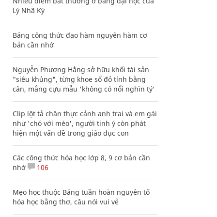
Nhiều điểm bất thường ở bằng đại học của
Lý Nhã Kỳ
Bảng công thức đạo hàm nguyên hàm cơ
bản cần nhớ
Nguyễn Phương Hằng sở hữu khối tài sản
"siêu khủng", từng khoe sổ đỏ tính bằng
cân, mắng cựu mẫu 'không có nổi nghìn tỷ'
Clip lột tả chân thực cảnh anh trai và em gái
như 'chó với mèo', người tinh ý còn phát
hiện một vấn đề trong giáo dục con
Các công thức hóa học lớp 8, 9 cơ bản cần
nhớ
106
Mẹo học thuộc Bảng tuần hoàn nguyên tố
hóa học bằng thơ, câu nói vui vẻ