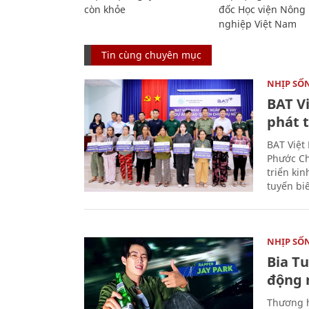
còn khỏe
đốc Học viện Nông
nghiệp Việt Nam
Tin cùng chuyên mục
NHỊP SỐ
BAT V
phát t
BAT Việt
Phước Ch
triển ki
tuyến bi
NHỊP SỐ
Bia T
động 
Thương h