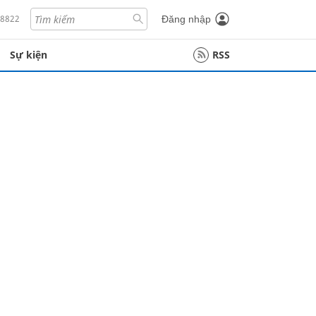
18822
Đăng nhập
Sự kiện
RSS