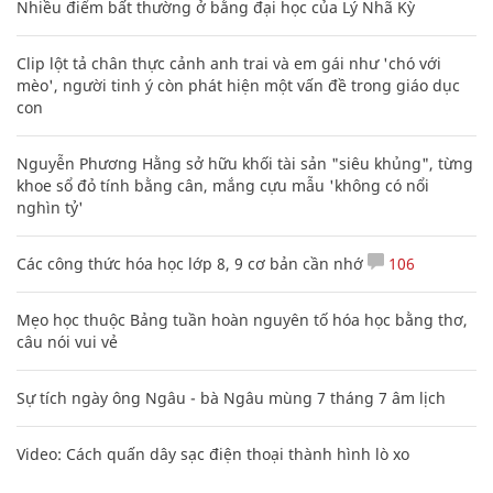
Nhiều điểm bất thường ở bằng đại học của Lý Nhã Kỳ
Clip lột tả chân thực cảnh anh trai và em gái như 'chó với
mèo', người tinh ý còn phát hiện một vấn đề trong giáo dục
con
Nguyễn Phương Hằng sở hữu khối tài sản "siêu khủng", từng
khoe sổ đỏ tính bằng cân, mắng cựu mẫu 'không có nổi
nghìn tỷ'
Các công thức hóa học lớp 8, 9 cơ bản cần nhớ
106
Mẹo học thuộc Bảng tuần hoàn nguyên tố hóa học bằng thơ,
câu nói vui vẻ
Sự tích ngày ông Ngâu - bà Ngâu mùng 7 tháng 7 âm lịch
Video: Cách quấn dây sạc điện thoại thành hình lò xo