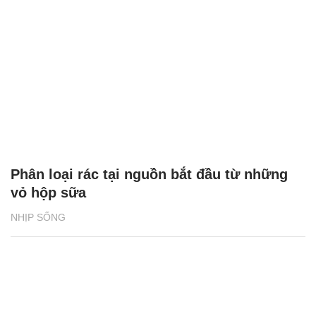
Phân loại rác tại nguồn bắt đầu từ những
vỏ hộp sữa
NHỊP SỐNG