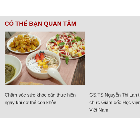
CÓ THỂ BẠN QUAN TÂM
Chăm sóc sức khỏe cần thực hiện
GS.TS Nguyễn Thị Lan ti
ngay khi cơ thể còn khỏe
chức Giám đốc Học viện
Việt Nam