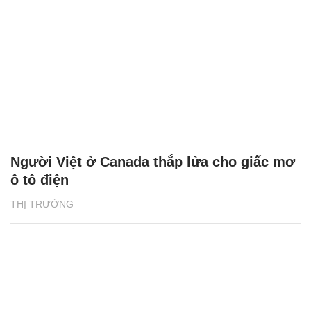
Người Việt ở Canada thắp lửa cho giấc mơ
ô tô điện
THỊ TRƯỜNG