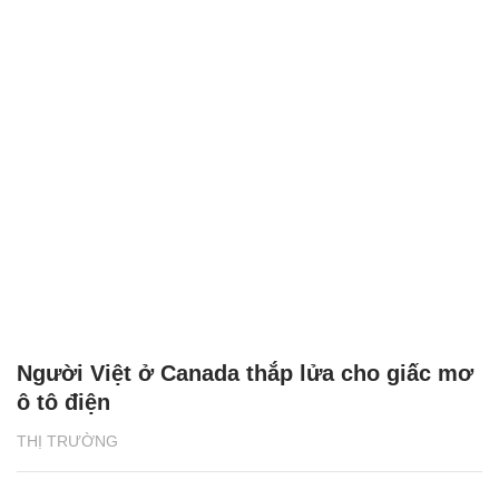
Người Việt ở Canada thắp lửa cho giấc mơ
ô tô điện
THỊ TRƯỜNG