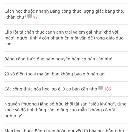
Cách học thuộc nhanh Bảng công thức lượng giác bằng thơ,
"thần chú"
17
Clip lột tả chân thực cảnh anh trai và em gái như 'chó với
mèo', người tinh ý còn phát hiện một vấn đề trong giáo dục
con
Bảng công thức đạo hàm nguyên hàm cơ bản cần nhớ
20 số điện thoại ma ám bạn không bao giờ nên gọi
Các công thức hóa học lớp 8, 9 cơ bản cần nhớ
106
Nguyễn Phương Hằng sở hữu khối tài sản "siêu khủng", từng
khoe sổ đỏ tính bằng cân, mắng cựu mẫu 'không có nổi
nghìn tỷ'
Mẹo học thuộc Bảng tuần hoàn nguyên tố hóa học bằng thơ,