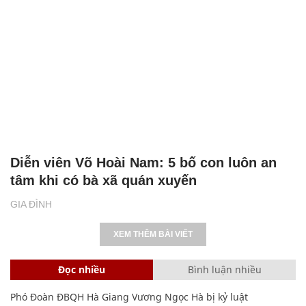
Diễn viên Võ Hoài Nam: 5 bố con luôn an
tâm khi có bà xã quán xuyến
GIA ĐÌNH
XEM THÊM BÀI VIẾT
Đọc nhiều
Bình luận nhiều
Phó Đoàn ĐBQH Hà Giang Vương Ngọc Hà bị kỷ luật