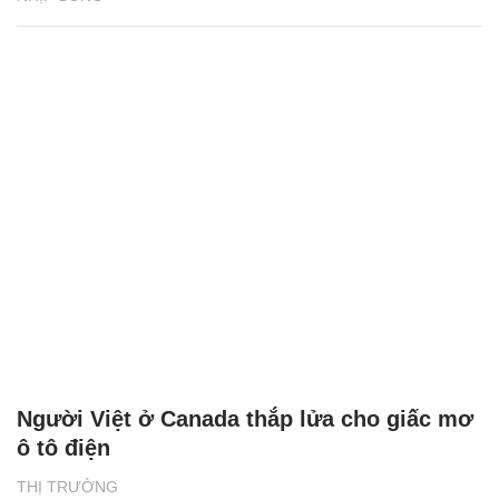
Người Việt ở Canada thắp lửa cho giấc mơ
ô tô điện
THỊ TRƯỜNG