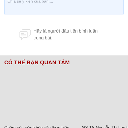
CÓ THỂ BẠN QUAN TÂM
Chăm sóc sức khỏe cần thực hiện
GS.TS Nguyễn Thị Lan ti