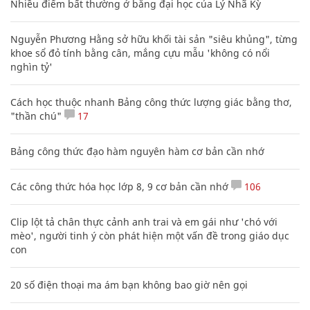
Nhiều điểm bất thường ở bằng đại học của Lý Nhã Kỳ
Nguyễn Phương Hằng sở hữu khối tài sản "siêu khủng", từng
khoe sổ đỏ tính bằng cân, mắng cựu mẫu 'không có nổi
nghìn tỷ'
Cách học thuộc nhanh Bảng công thức lượng giác bằng thơ,
"thần chú"
17
Bảng công thức đạo hàm nguyên hàm cơ bản cần nhớ
Các công thức hóa học lớp 8, 9 cơ bản cần nhớ
106
Clip lột tả chân thực cảnh anh trai và em gái như 'chó với
mèo', người tinh ý còn phát hiện một vấn đề trong giáo dục
con
20 số điện thoại ma ám bạn không bao giờ nên gọi