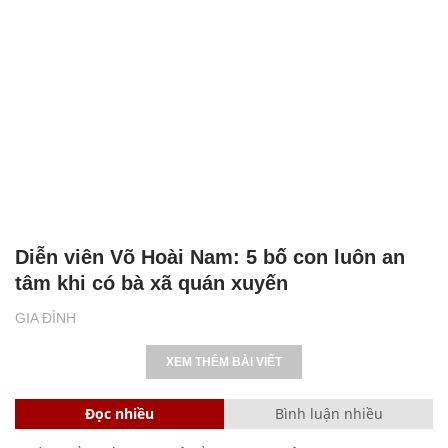
Diễn viên Võ Hoài Nam: 5 bố con luôn an
tâm khi có bà xã quán xuyến
GIA ĐÌNH
XEM THÊM BÀI VIẾT
Đọc nhiều
Bình luận nhiều