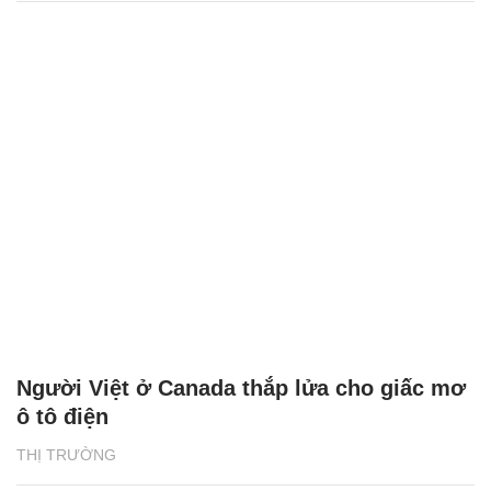
Người Việt ở Canada thắp lửa cho giấc mơ
ô tô điện
THỊ TRƯỜNG