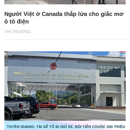
Người Việt ở Canada thắp lửa cho giấc mơ
ô tô điện
THỊ TRƯỜNG