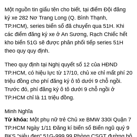
Một nguồn tin giấu tên cho biết, tại điểm Đội đăng
ký xe 282 Nơ Trang Long (Q. Bình Thạnh,
TP.HCM), series biển số đã chuyển qua 51H. Khi
các điểm đăng ký xe ở An Sương, Rạch Chiếc hết
kho biển 51G sẽ được phân phối tiếp series 51H
theo quy quy định.
Theo quy định tại Nghị quyết số 12 của HĐND
TP.HCM, có hiệu lực từ 17/10, chủ xe chỉ mất phí 20
triệu đồng cho phí đăng ký ô tô dưới 9 chỗ ngồi.
Trước đó, phí đăng ký ô tô dưới 9 chỗ ngồi ở
TP.HCM chỉ là 11 triệu đồng.
Minh Nghĩa
Từ khóa:
Một phụ nữ trẻ Chủ xe BMW 330i Quận 7
TP.HCM Ngày 1/11 Đăng kí biển số Biển ngũ quý 9
BKS "siêu đẹp" 51G-999.99 Phòng CSGT đường bộ