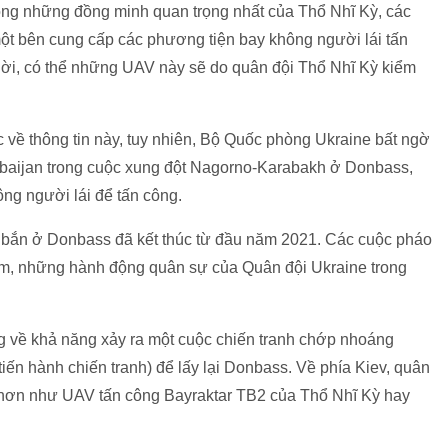
rong những đồng minh quan trọng nhất của Thổ Nhĩ Kỳ, các
 một bên cung cấp các phương tiện bay không người lái tấn
hời, có thể những UAV này sẽ do quân đội Thổ Nhĩ Kỳ kiểm
 về thông tin này, tuy nhiên, Bộ Quốc phòng Ukraine bất ngờ
erbaijan trong cuộc xung đột Nagorno-Karabakh ở Donbass,
ng người lái để tấn công.
 bắn ở Donbass đã kết thúc từ đầu năm 2021. Các cuộc pháo
đêm, những hành động quân sự của Quân đội Ukraine trong
g về khả năng xảy ra một cuộc chiến tranh chớp nhoáng
 tiến hành chiến tranh) để lấy lại Donbass. Về phía Kiev, quân
tốt hơn như UAV tấn công Bayraktar TB2 của Thổ Nhĩ Kỳ hay