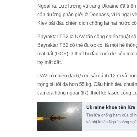
Ngoài ra, Lực lượng vũ trang Ukraine đã triể
cận đường phân giới ở Donbass, vì lo ngại v
Kiev bắt đầu chiến dịch chống lại hai nước 
Bayraktar TB2 là UAV tấn công chiến thuật sả
Bayraktar TB2 có thể được coi là một hệ thốn
mặt đất (GCS), 3 thiết bị đầu cuối dữ liệu mặt 
trợ mặt đất.
UAV có chiều dài 6,5 m, sải cánh 12 m và trọ
trọng tải tối đa hơn 55 kg. Cấu hình tiêu ch
camera hồng ngoại (IR), thiết kế laser, công c
Ukraine khoe tên lửa
Tên lửa chống hạm của tổ h
vô nhị khiến Nga “hoảng sợ”