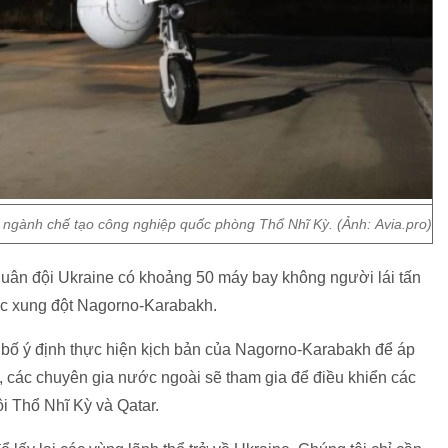
 ngành chế tạo công nghiệp quốc phòng Thổ Nhĩ Kỳ. (Ảnh: Avia.pro)
quân đội Ukraine có khoảng 50 máy bay không người lái tấn
uộc xung đột Nagorno-Karabakh.
g bố ý định thực hiện kịch bản của Nagorno-Karabakh để áp
 các chuyên gia nước ngoài sẽ tham gia để điều khiển các
i Thổ Nhĩ Kỳ và Qatar.