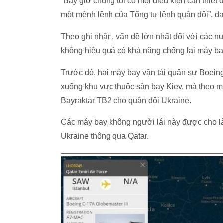
“Bây giờ chúng tôi có mọi điều kiện cần thiết đ
một mệnh lệnh của Tổng tư lệnh quân đội”, đạ
Theo ghi nhận, vấn đề lớn nhất đối với các 
không hiệu quả có khả năng chống lại máy ba
Trước đó, hai máy bay vận tải quân sự Boei
xuống khu vực thuộc sân bay Kiev, mà theo một
Bayraktar TB2 cho quân đội Ukraine.
Các máy bay không người lái này được cho l
Ukraine thông qua Qatar.