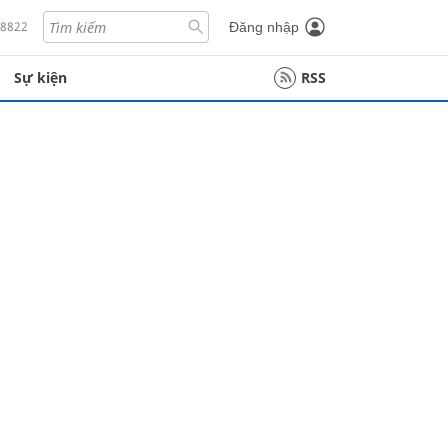
18822
Đăng nhập
Sự kiện
RSS