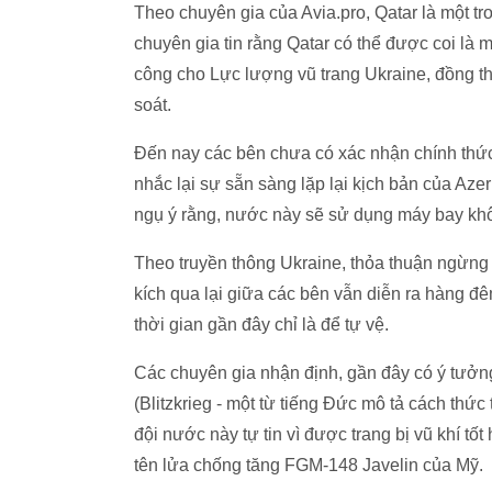
Theo chuyên gia của Avia.pro, Qatar là một t
chuyên gia tin rằng Qatar có thể được coi là
công cho Lực lượng vũ trang Ukraine, đồng t
soát.
Đến nay các bên chưa có xác nhận chính thức
nhắc lại sự sẵn sàng lặp lại kịch bản của Az
ngụ ý rằng, nước này sẽ sử dụng máy bay khô
Theo truyền thông Ukraine, thỏa thuận ngừng
kích qua lại giữa các bên vẫn diễn ra hàng 
thời gian gần đây chỉ là để tự vệ.
Các chuyên gia nhận định, gần đây có ý tưởn
(Blitzkrieg - một từ tiếng Đức mô tả cách thức
đội nước này tự tin vì được trang bị vũ khí 
tên lửa chống tăng FGM-148 Javelin của Mỹ.