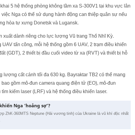
n khai 5 hệ thống phòng không tầm xa S-300V1 tại khu vực lân
ề việc Nga có thể sử dụng hành động can thiệp quân sự nếu
cộng hòa tự xưng Donetsk và Lugansk.
n xuất dành riêng cho lực lượng Vũ trang Thổ Nhĩ Kỳ.
g UAV tấn công, mỗi hệ thống gồm 6 UAV, 2 trạm điều khiển
đất (GDT), 2 thiết bị đầu cuối video từ xa (RVT) và thiết bị hỗ
ng lượng cất cánh tối đa 630 kg. Bayraktar TB2 có thể mang
uẩn bao gồm mô-đun camera quang điện tử (EO), mô-đun
ụ tìm kiếm laser (LRF) và hệ thống điều khiển laser.
 khiến Nga ‘hoảng sợ’?
ợp ZhK-360MTS Neptune (Hải vương tinh) của Ukraine là vũ khí độc nhất
.