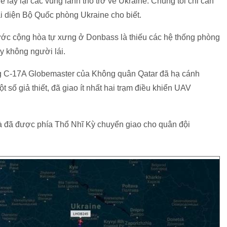
ể lấy lại các vùng lãnh thổ trở về Ukraine. Chúng tôi chỉ cần
i diện Bộ Quốc phòng Ukraine cho biết.
nước cộng hòa tự xưng ở Donbass là thiếu các hệ thống phòng
y không người lái.
ng C-17A Globemaster của Không quân Qatar đã hạ cánh
 số giả thiết, đã giao ít nhất hai trạm điều khiển UAV
à đã được phía Thổ Nhĩ Kỳ chuyển giao cho quân đội