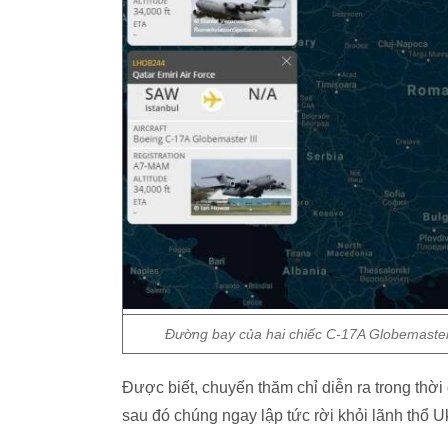
Đường bay của hai chiếc C-17A Globemaste
Được biết, chuyến thăm chỉ diễn ra trong thời
sau đó chúng ngay lập tức rời khỏi lãnh thổ U