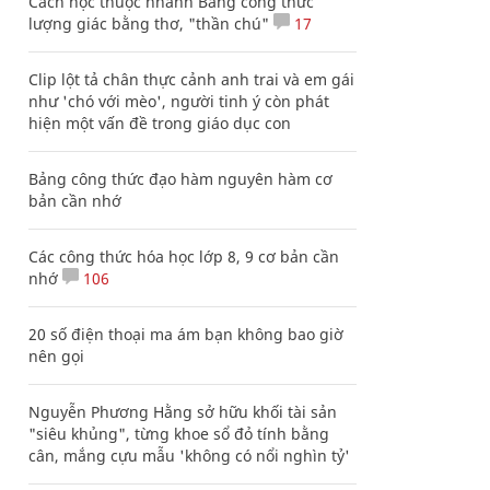
Cách học thuộc nhanh Bảng công thức
lượng giác bằng thơ, "thần chú"
17
Clip lột tả chân thực cảnh anh trai và em gái
như 'chó với mèo', người tinh ý còn phát
hiện một vấn đề trong giáo dục con
Bảng công thức đạo hàm nguyên hàm cơ
bản cần nhớ
Các công thức hóa học lớp 8, 9 cơ bản cần
nhớ
106
20 số điện thoại ma ám bạn không bao giờ
nên gọi
Nguyễn Phương Hằng sở hữu khối tài sản
"siêu khủng", từng khoe sổ đỏ tính bằng
cân, mắng cựu mẫu 'không có nổi nghìn tỷ'