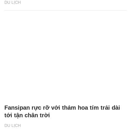
DU LỊCH
Fansipan rực rỡ với thảm hoa tím trải dài
tới tận chân trời
DU LỊCH