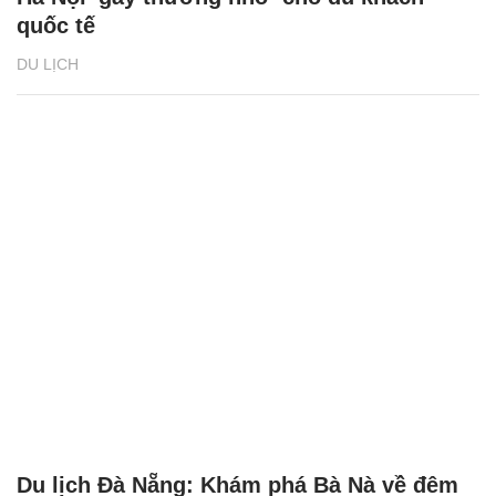
quốc tế
DU LỊCH
Du lịch Đà Nẵng: Khám phá Bà Nà về đêm