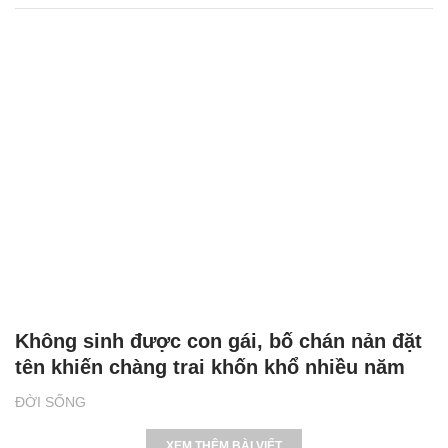
Không sinh được con gái, bố chán nản đặt
tên khiến chàng trai khốn khổ nhiều năm
ĐỜI SỐNG
XEM THÊM BÀI VIẾT