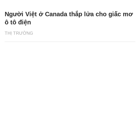
Người Việt ở Canada thắp lửa cho giấc mơ
ô tô điện
THỊ TRƯỜNG