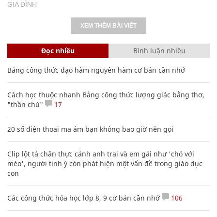
GIA ĐÌNH
XEM THÊM BÀI VIẾT
Đọc nhiều
Bình luận nhiều
Bảng công thức đạo hàm nguyên hàm cơ bản cần nhớ
Cách học thuộc nhanh Bảng công thức lượng giác bằng thơ,
"thần chú"
17
20 số điện thoại ma ám bạn không bao giờ nên gọi
Clip lột tả chân thực cảnh anh trai và em gái như 'chó với
mèo', người tinh ý còn phát hiện một vấn đề trong giáo dục
con
Các công thức hóa học lớp 8, 9 cơ bản cần nhớ
106