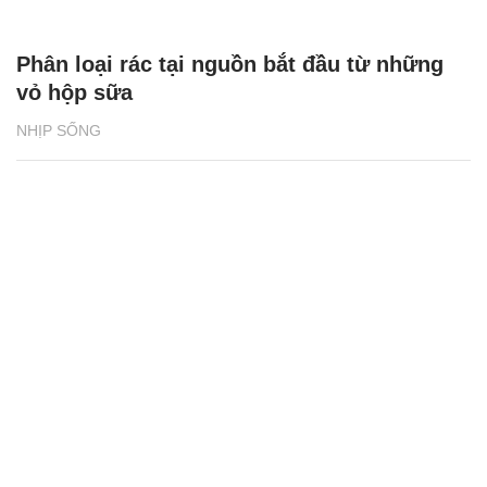
Phân loại rác tại nguồn bắt đầu từ những
vỏ hộp sữa
NHỊP SỐNG