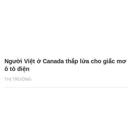
Người Việt ở Canada thắp lửa cho giấc mơ
ô tô điện
THỊ TRƯỜNG