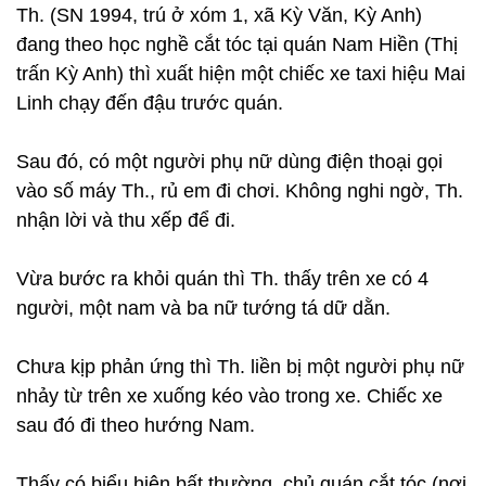
Th. (SN 1994, trú ở xóm 1, xã Kỳ Văn, Kỳ Anh)
đang theo học nghề cắt tóc tại quán Nam Hiền (Thị
trấn Kỳ Anh) thì xuất hiện một chiếc xe taxi hiệu Mai
Linh chạy đến đậu trước quán.
Sau đó, có một người phụ nữ dùng điện thoại gọi
vào số máy Th., rủ em đi chơi. Không nghi ngờ, Th.
nhận lời và thu xếp để đi.
Vừa bước ra khỏi quán thì Th. thấy trên xe có 4
người, một nam và ba nữ tướng tá dữ dằn.
Chưa kịp phản ứng thì Th. liền bị một người phụ nữ
nhảy từ trên xe xuống kéo vào trong xe. Chiếc xe
sau đó đi theo hướng Nam.
Thấy có biểu hiện bất thường, chủ quán cắt tóc (nơi