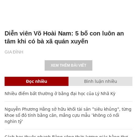
Diễn viên Võ Hoài Nam: 5 bố con luôn an
tâm khi có bà xã quán xuyến
GIA ĐÌNH
XEM THÊM BÀI VIẾT
Đọc nhiều
Bình luận nhiều
Nhiều điểm bất thường ở bằng đại học của Lý Nhã Kỳ
Nguyễn Phương Hằng sở hữu khối tài sản "siêu khủng", từng
khoe sổ đỏ tính bằng cân, mắng cựu mẫu 'không có nổi
nghìn tỷ'
Cách học thuộc nhanh Bảng công thức lượng giác bằng thơ,