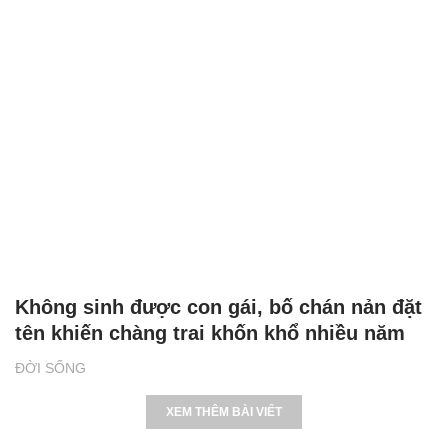
Không sinh được con gái, bố chán nản đặt
tên khiến chàng trai khốn khổ nhiều năm
ĐỜI SỐNG
XEM THÊM BÀI VIẾT