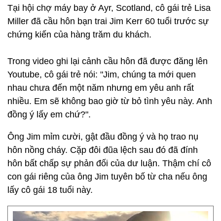
Tại hội chợ máy bay ở Ayr, Scotland, cô gái trẻ Lisa
Miller đã cầu hôn bạn trai Jim Kerr 60 tuổi trước sự
chứng kiến của hàng trăm du khách.
Trong video ghi lại cảnh cầu hôn đã được đăng lên
Youtube, cô gái trẻ nói: "Jim, chúng ta mới quen
nhau chưa đến một năm nhưng em yêu anh rất
nhiều. Em sẽ không bao giờ từ bỏ tình yêu này. Anh
đồng ý lấy em chứ?".
Ông Jim mỉm cười, gật đầu đồng ý và họ trao nụ
hôn nồng cháy. Cặp đôi đũa lệch sau đó đã đính
hôn bất chấp sự phản đối của dư luận. Thậm chí cô
con gái riêng của ông Jim tuyên bố từ cha nếu ông
lấy cô gái 18 tuổi này.