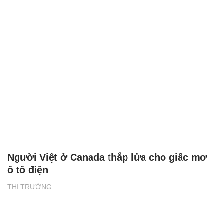
Người Việt ở Canada thắp lửa cho giấc mơ
ô tô điện
THỊ TRƯỜNG