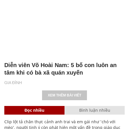
Diễn viên Võ Hoài Nam: 5 bố con luôn an
tâm khi có bà xã quán xuyến
GIA ĐÌNH
XEM THÊM BÀI VIẾT
Đọc nhiều
Bình luận nhiều
Clip lột tả chân thực cảnh anh trai và em gái như 'chó với
mèo', người tinh ý còn phát hiện một vấn đề trong giáo dục