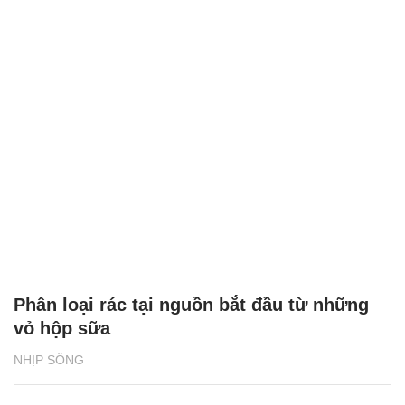
Phân loại rác tại nguồn bắt đầu từ những
vỏ hộp sữa
NHỊP SỐNG