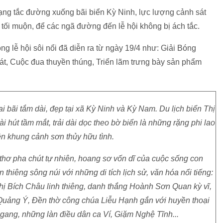
 trạng tắc đường xuống bãi biển Kỳ Ninh, lực lượng cảnh sát
tối muộn, để các ngã đường đến lễ hội không bị ách tắc.
ng lễ hội sôi nổi đã diễn ra từ ngày 19/4 như: Giải Bóng
cát, Cuộc đua thuyền thúng, Triển lãm trưng bày sản phẩm
ai bãi tắm dài, đẹp tại xã Kỳ Ninh và Kỳ Nam. Du lịch biển
Thị
 hút tầm mắt, trải dài dọc theo bờ biển là những rặng phi lao
ên khung cảnh sơn thủy hữu tình.
hơ pha chút tự nhiên, hoang sơ vốn dĩ của cuộc sống con
 thiêng sông núi với những di tích lịch sử, văn hóa nổi tiếng:
 Bích Châu linh thiêng, danh thắng Hoành Sơn Quan kỳ vĩ,
 Quảng Ý, Đền thờ công chúa Liễu Hạnh gắn với huyền thoại
gang, những làn điều dân ca Ví, Giặm Nghệ Tĩnh...