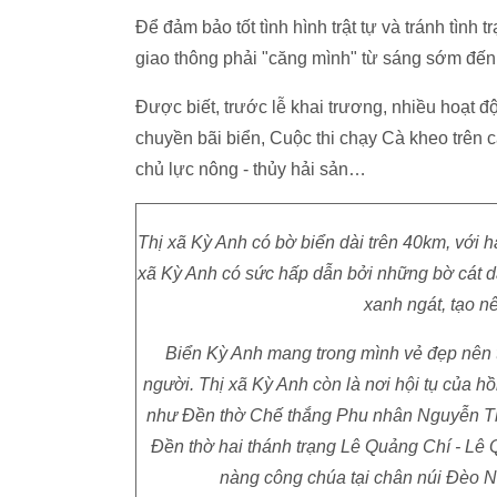
Để đảm bảo tốt tình hình trật tự và tránh tình
giao thông phải "căng mình" từ sáng sớm đến 
Được biết, trước lễ khai trương, nhiều hoạt độ
chuyền bãi biển, Cuộc thi chạy Cà kheo trên 
chủ lực nông - thủy hải sản…
Thị xã Kỳ Anh có bờ biển dài trên 40km, với h
xã
Kỳ Anh có sức hấp dẫn bởi những bờ cát dài
xanh ngát, tạo n
Biển Kỳ Anh mang trong mình vẻ đẹp nên t
người.
Thị xã
Kỳ Anh còn là nơi hội tụ của hồn
như Đền thờ Chế thắng Phu nhân Nguyễn Thị
Đền thờ hai thánh trạng Lê Quảng Chí - Lê
nàng công chúa tại chân núi Đèo N