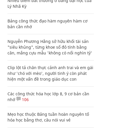
Nhiều điểm bất thường ở bằng đại học của
Lý Nhã Kỳ
Bảng công thức đạo hàm nguyên hàm cơ
bản cần nhớ
Nguyễn Phương Hằng sở hữu khối tài sản
"siêu khủng", từng khoe sổ đỏ tính bằng
cân, mắng cựu mẫu 'không có nổi nghìn tỷ'
Clip lột tả chân thực cảnh anh trai và em gái
như 'chó với mèo', người tinh ý còn phát
hiện một vấn đề trong giáo dục con
Các công thức hóa học lớp 8, 9 cơ bản cần
nhớ
106
Mẹo học thuộc Bảng tuần hoàn nguyên tố
hóa học bằng thơ, câu nói vui vẻ