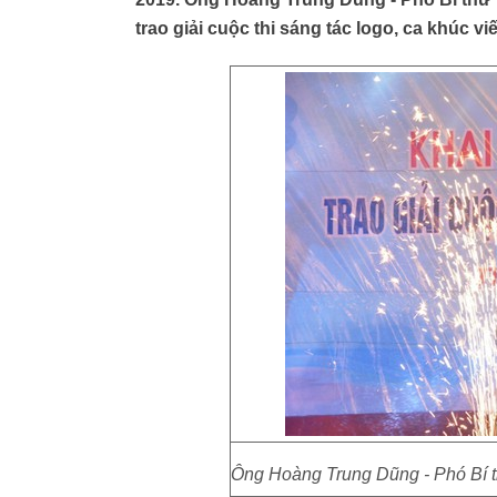
trao giải cuộc thi sáng tác logo, ca khúc viế
Ông Hoàng Trung Dũng - Phó Bí th