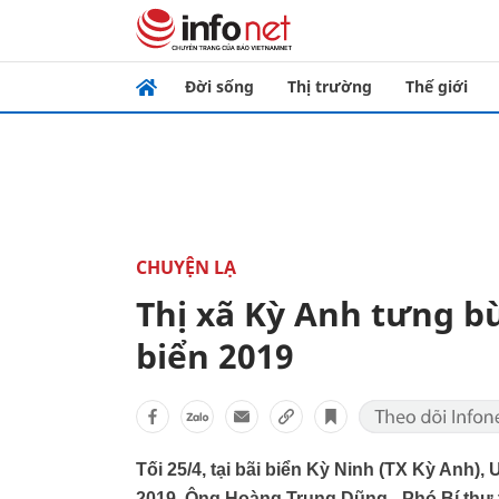
Đời sống
Thị trường
Thế giới
CHUYỆN LẠ
Thị xã Kỳ Anh tưng b
biển 2019
Tối 25/4, tại bãi biển Kỳ Ninh (TX Kỳ Anh)
2019. Ông Hoàng Trung Dũng - Phó Bí thư