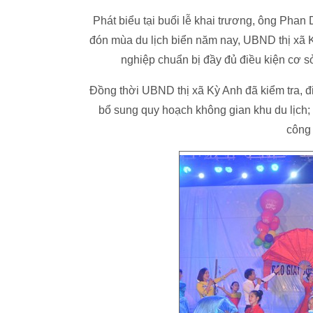
Phát biểu tại buổi lễ khai trương, ông Pha
đón mùa du lịch biển năm nay, UBND thị xã K
nghiệp chuẩn bị đầy đủ điều kiện cơ sở
Đồng thời UBND thị xã Kỳ Anh đã kiểm tra, đi
bổ sung quy hoạch không gian khu du lịch; 
công 