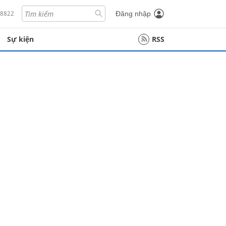
18822
Đăng nhập
Sự kiện
RSS