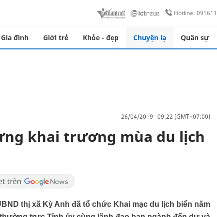
Hotline: 09161
Gia đình
Giới trẻ
Khỏe - đẹp
Chuyện lạ
Quân sự
26/04/2019 09:22 (GMT+07:00)
ừng khai trương mùa du lịch
, UBND thị xã Kỳ Anh đã tổ chức Khai mạc du lịch biển năm
 thường trực Tỉnh ủy cùng lãnh đạo ban ngành đến dự và