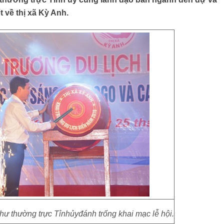
t về thị xã Kỳ Anh.
ư thường trực Tỉnhủyđánh trống khai mạc lễ hội.