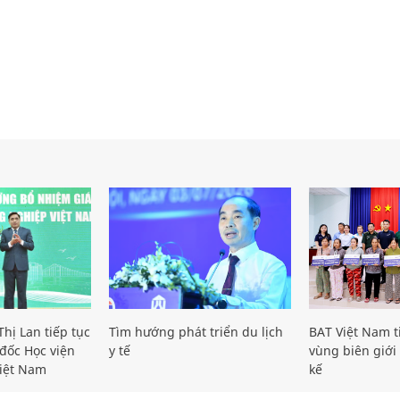
hị Lan tiếp tục
Tìm hướng phát triển du lịch
BAT Việt Nam t
đốc Học viện
y tế
vùng biên giới 
iệt Nam
kế