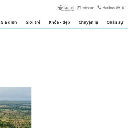
Hotline: 09161
Gia đình
Giới trẻ
Khỏe - đẹp
Chuyện lạ
Quân sự