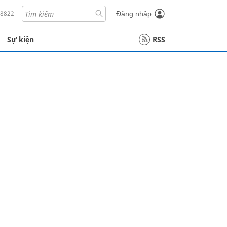
18822
Đăng nhập
Sự kiện
RSS