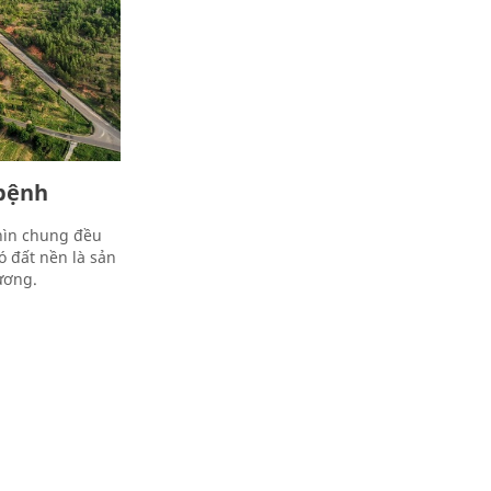
 bệnh
nhìn chung đều
ó đất nền là sản
ương.