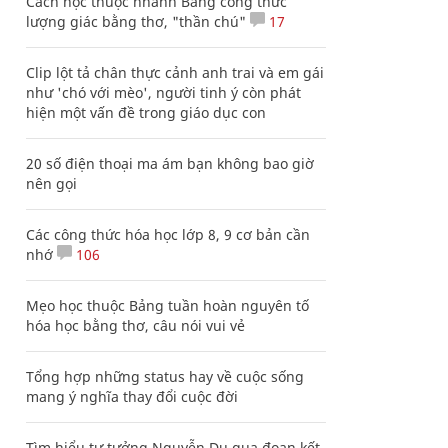
Cách học thuộc nhanh Bảng công thức
lượng giác bằng thơ, "thần chú"
17
Clip lột tả chân thực cảnh anh trai và em gái
như 'chó với mèo', người tinh ý còn phát
hiện một vấn đề trong giáo dục con
20 số điện thoại ma ám bạn không bao giờ
nên gọi
Các công thức hóa học lớp 8, 9 cơ bản cần
nhớ
106
Mẹo học thuộc Bảng tuần hoàn nguyên tố
hóa học bằng thơ, câu nói vui vẻ
Tổng hợp những status hay về cuộc sống
mang ý nghĩa thay đổi cuộc đời
Tìm hiểu tư tưởng Nguyễn Du qua đoạn kết