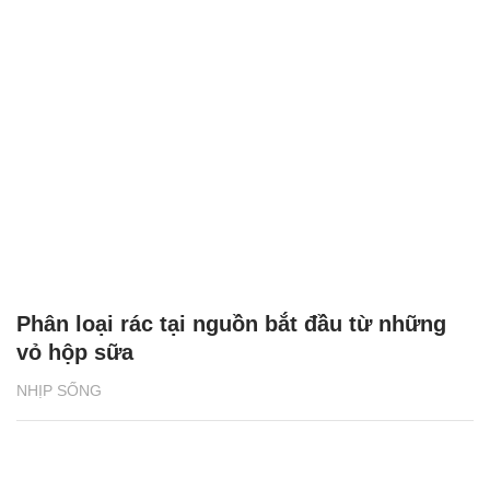
Phân loại rác tại nguồn bắt đầu từ những
vỏ hộp sữa
NHỊP SỐNG