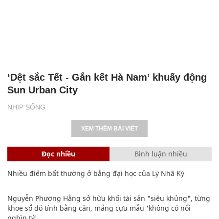
‘Dệt sắc Tết - Gắn kết Hà Nam’ khuấy động
Sun Urban City
NHỊP SỐNG
XEM THÊM BÀI VIẾT
Đọc nhiều
Bình luận nhiều
Nhiều điểm bất thường ở bằng đại học của Lý Nhã Kỳ
Nguyễn Phương Hằng sở hữu khối tài sản "siêu khủng", từng
khoe sổ đỏ tính bằng cân, mắng cựu mẫu 'không có nổi
nghìn tỷ'