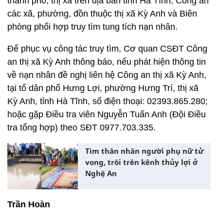
thành phố, thị xã trên địa bàn tỉnh Hà Tĩnh; Công an
các xã, phường, đồn thuộc thị xã Kỳ Anh và Biên
phòng phối hợp truy tìm tung tích nạn nhân.
Để phục vụ công tác truy tìm, Cơ quan CSĐT Công
an thị xã Kỳ Anh thông báo, nếu phát hiện thông tin
về nạn nhân đề nghị liên hệ Công an thị xã Kỳ Anh,
tại tổ dân phố Hưng Lợi, phường Hưng Trí, thị xã
Kỳ Anh, tỉnh Hà Tĩnh, số điện thoại: 02393.865.280;
hoặc gặp Điều tra viên Nguyễn Tuấn Anh (Đội Điều
tra tổng hợp) theo SĐT 0977.703.335.
Tìm thân nhân người phụ nữ tử
vong, trôi trên kênh thủy lợi ở
Nghệ An
Trần Hoàn