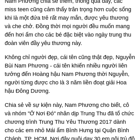
Nam Phương chia sẻ thêm, thông qua đây, các
miss teen cũng cảm thấy trân trọng hơn cuộc sống
khi là một đứa trẻ rất may mắn, được yêu thương
và che chở. Đồng thời mọi người đều muốn mang
đến hơi ấm cho các bé đặc biệt vào ngày trung thu
đoàn viên đầy yêu thương này.
Không chỉ người đẹp, cái tên cũng thật đẹp, Nguyễn
Bùi Nam Phương - cái tên khiến nhiều người liên
tưởng đến Hoàng hậu Nam Phương thời Nguyễn,
người từng được cho là 3 năm liền đoạt giải Hoa
hậu Đông Dương.
Chia sẻ về sự kiện này, Nam Phương cho biết, cô
và nhóm "Ở Nơi Đó" nhân dịp Trung Thu đã tổ chức
chương trình Trung Thu Yêu Thương 2017 dành
cho các em nhỏ Mái ấm Bình Hưng tại Quận Bình
Chánh, TP. HCM. Nơi đây nuôi dạy 30 em nội trú độ