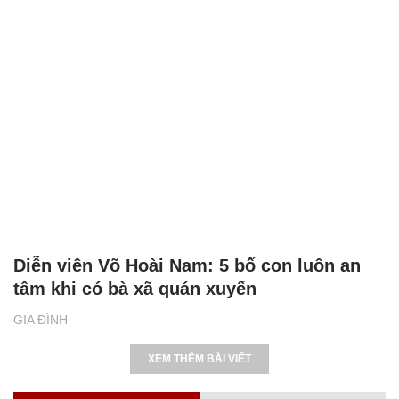
Diễn viên Võ Hoài Nam: 5 bố con luôn an
tâm khi có bà xã quán xuyến
GIA ĐÌNH
XEM THÊM BÀI VIẾT