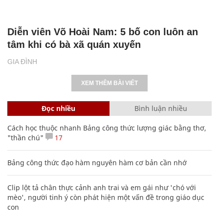
Diễn viên Võ Hoài Nam: 5 bố con luôn an
tâm khi có bà xã quán xuyến
GIA ĐÌNH
XEM THÊM BÀI VIẾT
Đọc nhiều
Bình luận nhiều
Cách học thuộc nhanh Bảng công thức lượng giác bằng thơ,
"thần chú"
17
Bảng công thức đạo hàm nguyên hàm cơ bản cần nhớ
Clip lột tả chân thực cảnh anh trai và em gái như 'chó với
mèo', người tinh ý còn phát hiện một vấn đề trong giáo dục
con