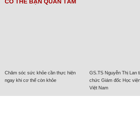
CÓ THỂ BẠN QUAN TÂM
Chăm sóc sức khỏe cần thực hiện
GS.TS Nguyễn Thị Lan ti
ngay khi cơ thể còn khỏe
chức Giám đốc Học viện
Việt Nam