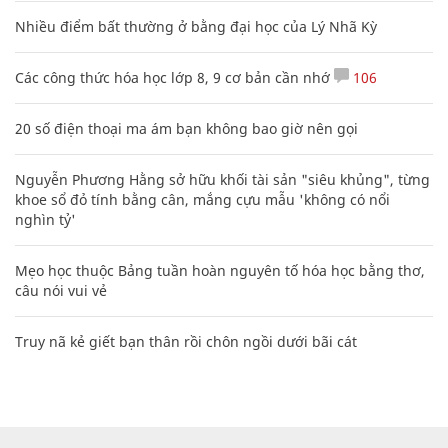
Nhiều điểm bất thường ở bằng đại học của Lý Nhã Kỳ
Các công thức hóa học lớp 8, 9 cơ bản cần nhớ
106
20 số điện thoại ma ám bạn không bao giờ nên gọi
Nguyễn Phương Hằng sở hữu khối tài sản "siêu khủng", từng
khoe sổ đỏ tính bằng cân, mắng cựu mẫu 'không có nổi
nghìn tỷ'
Mẹo học thuộc Bảng tuần hoàn nguyên tố hóa học bằng thơ,
câu nói vui vẻ
Truy nã kẻ giết bạn thân rồi chôn ngồi dưới bãi cát