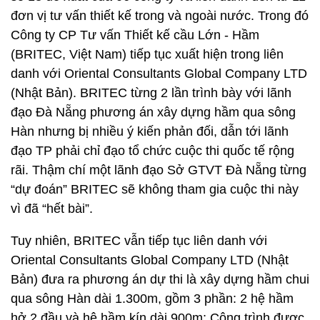
đơn vị tư vấn thiết kế trong và ngoài nước. Trong đó
Công ty CP Tư vấn Thiết kế cầu Lớn - Hầm
(BRITEC, Việt Nam) tiếp tục xuất hiện trong liên
danh với Oriental Consultants Global Company LTD
(Nhật Bản). BRITEC từng 2 lần trình bày với lãnh
đạo Đà Nẵng phương án xây dựng hầm qua sông
Hàn nhưng bị nhiều ý kiến phản đối, dẫn tới lãnh
đạo TP phải chỉ đạo tổ chức cuộc thi quốc tế rộng
rãi. Thậm chí một lãnh đạo Sở GTVT Đà Nẵng từng
“dự đoán” BRITEC sẽ không tham gia cuộc thi này
vì đã “hết bài”.
Tuy nhiên, BRITEC vẫn tiếp tục liên danh với
Oriental Consultants Global Company LTD (Nhật
Bản) đưa ra phương án dự thi là xây dựng hầm chui
qua sông Hàn dài 1.300m, gồm 3 phần: 2 hệ hầm
hở 2 đầu và hệ hầm kín dài 900m; Công trình được