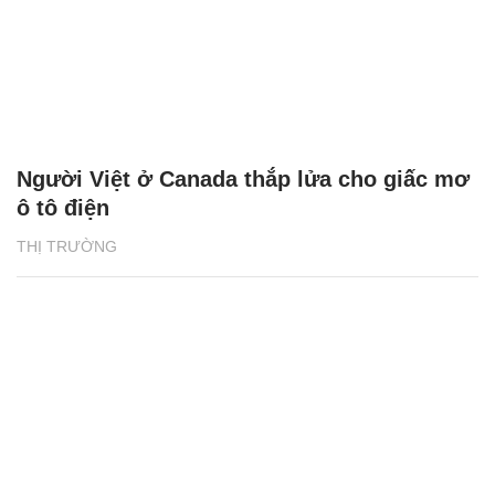
Người Việt ở Canada thắp lửa cho giấc mơ
ô tô điện
THỊ TRƯỜNG