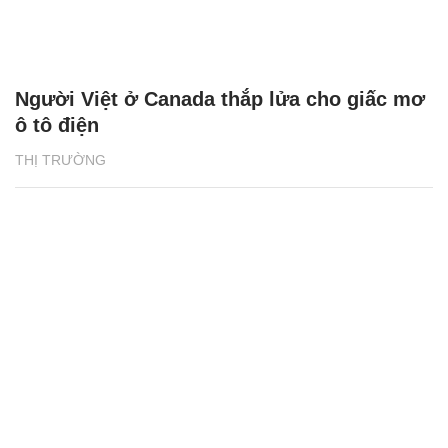
Người Việt ở Canada thắp lửa cho giấc mơ
ô tô điện
THỊ TRƯỜNG