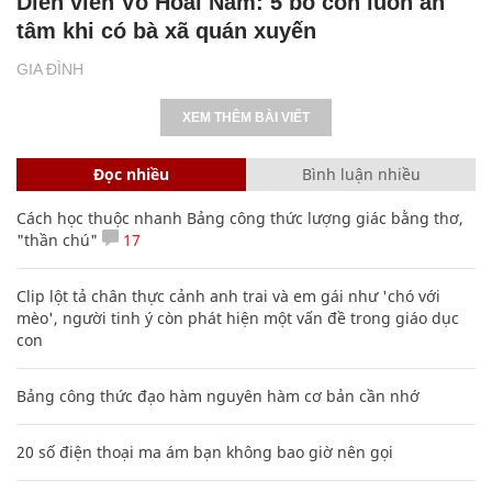
Diễn viên Võ Hoài Nam: 5 bố con luôn an
tâm khi có bà xã quán xuyến
GIA ĐÌNH
XEM THÊM BÀI VIẾT
Đọc nhiều
Bình luận nhiều
Cách học thuộc nhanh Bảng công thức lượng giác bằng thơ,
"thần chú"
17
Clip lột tả chân thực cảnh anh trai và em gái như 'chó với
mèo', người tinh ý còn phát hiện một vấn đề trong giáo dục
con
Bảng công thức đạo hàm nguyên hàm cơ bản cần nhớ
20 số điện thoại ma ám bạn không bao giờ nên gọi